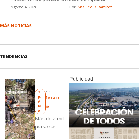
Agosto 4, 2026
Por: 
Ana Cecilia Ramírez
MÁS NOTICIAS
TENDENCIAS
Publicidad
Por: 
TI
JU
Redacc
A
N
ión
A
Más de 2 mil
personas
fueron