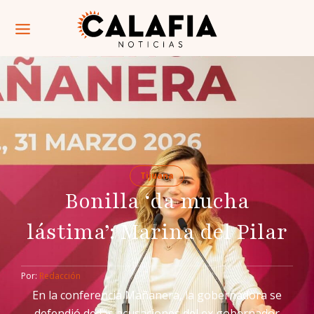
Tijuana
Bonilla ‘da mucha
lástima’: Marina del Pilar
Por: 
Redacción
En la conferencia Mañanera, la gobernadora se
defendió de las acusaciones del ex gobernador