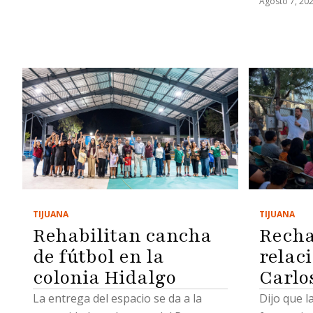
Agosto 7, 20
además señala a dos ex funcionarios:
a los caus
Miguel Castorena y José Alonso
operativo 
López
Seguridad
TIJUANA
TIJUANA
Rehabilitan cancha
Recha
de fútbol en la
relac
colonia Hidalgo
Carlo
La entrega del espacio se da a la
Dijo que l