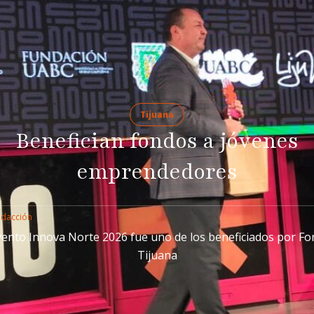
Tijuana
Benefician fondos a jóvenes
emprendedores
edacción
vento Innova Norte 2026 fue uno de los beneficiados por F
Tijuana