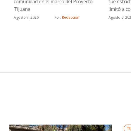
comunidad en el marco del Proyecto
fue estric
Tijuana
limitó a c
relaciona
Agosto 7, 2026
Por: 
Redacción
Agosto 6, 20
estratégi
T