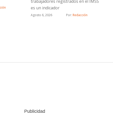
trabajadores registrados en el IMSS
ártel
es un indicador
ción
arios
Agosto 6, 2026
Por: 
Redacción
 por estos
es …
Publicidad