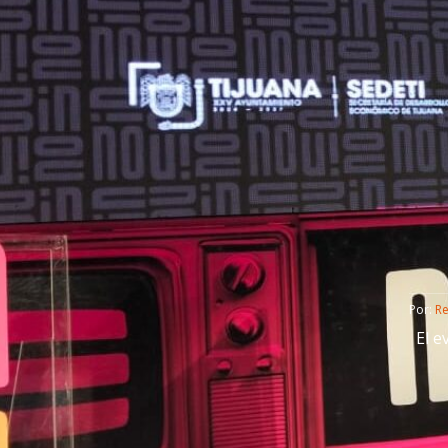
Por: 
R
El e