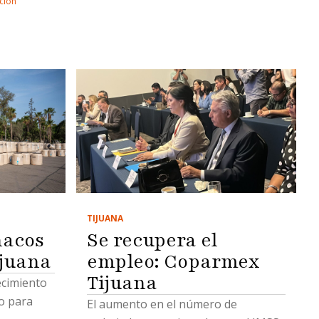
ción
r cambios
ita,
 Gabinete
stado
tro.Los
dos en
ue se
ación
ue
arios
TIJUANA
Se recupera el
nacos
rgos de
empleo: Coparmex
ijuana
y son
e procesal
Tijuana
tecimiento
s,
o para
El aumento en el número de
 y