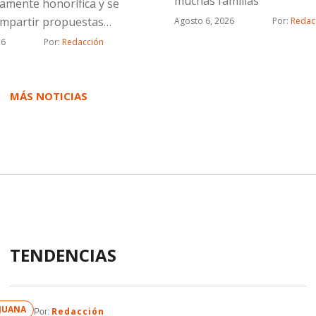
muchas familias
tamente honorífica y se
tentáculos que maneja el c
ompartir propuestas
Agosto 6, 2026
Por: 
Redac
inmobiliario, ya tenemos v
das con proyectos
26
Por: 
Redacción
civiles que están detenidos
cos
hechos y las investigacion
MÁS NOTICIAS
TENDENCIAS
IJUANA
Redacción
Por: 