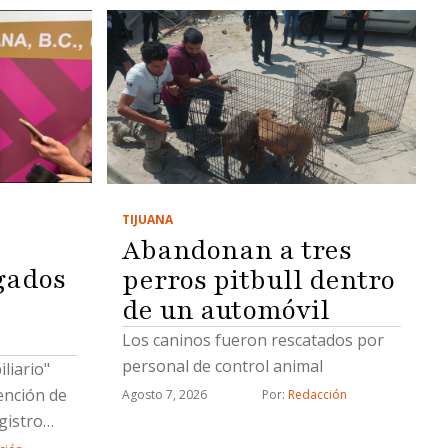
TIJUANA
Abandonan a tres
gados
perros pitbull dentro
de un automóvil
Los caninos fueron rescatados por
personal de control animal
liario"
ención de
Agosto 7, 2026
Por: 
Redacción
gistro
 Tijuana,