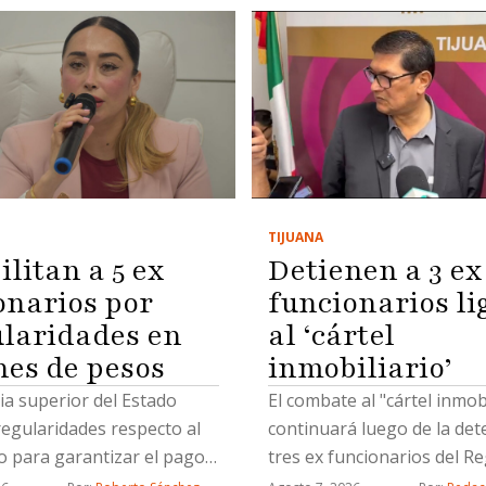
TIJUANA
litan a 5 ex
Detienen a 3 ex
onarios por
funcionarios li
ularidades en
al ‘cártel
nes de pesos
inmobiliario’
ia superior del Estado
El combate al "cártel inmobi
regularidades respecto al
continuará luego de la det
o para garantizar el pago
tres ex funcionarios del Re
zaciones por fallecimiento
Público de la Propiedad en