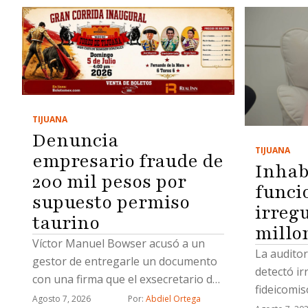
TIJUANA
Denuncia
TIJUANA
empresario fraude de
Inhabi
200 mil pesos por
funci
supuesto permiso
irreg
taurino
millo
Víctor Manuel Bowser acusó a un
La auditor
gestor de entregarle un documento
detectó ir
con una firma que el exsecretario de
fideicomis
Gobierno municipal desconoció,
Agosto 7, 2026
Por: 
Abdiel Ortega
de indemni