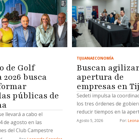
TIJUANA
ECONOMÍA
o de Golf
Buscan agiliza
2026 busca
apertura de
formar
empresas en Ti
las públicas de
Sedeti impulsa la coordina
na
los tres órdenes de gobie
reducir tiempos en la aper
se llevará a cabo el
nuevos negocios
Agosto 5, 2026
Por: 
Leona
4 de agosto en las
ones del Club Campestre