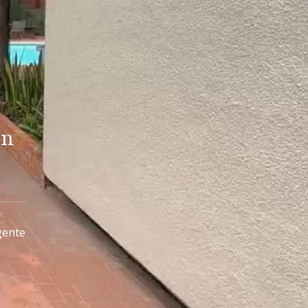
ón
gente