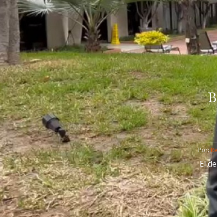
B
Por: 
R
El d