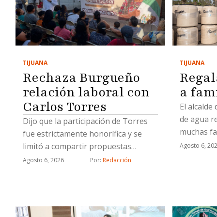
TIJUANA
TIJUANA
Regal
Rechaza Burgueño
a fam
relación laboral con
Carlos Torres
El alcalde
de agua r
Dijo que la participación de Torres
muchas fa
fue estrictamente honorífica y se
limitó a compartir propuestas
Agosto 6, 20
relacionadas con proyectos
Agosto 6, 2026
Por: 
Redacción
estratégicos