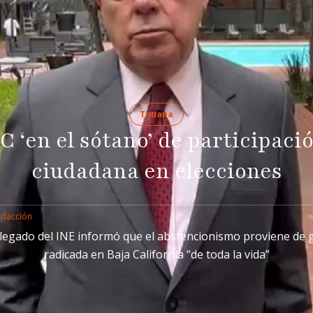
Tijuana
C ‘en el sótano’ de participaci
ciudadana en elecciones
edacción
elegado del INE informó que el abstencionismo proviene de 
radicada en Baja California “de toda la vida”