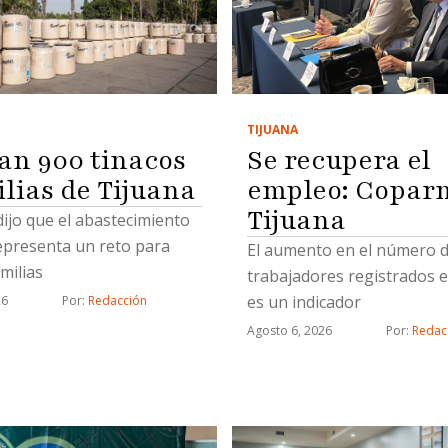
TIJUANA
Se recupera el
an 900 tinacos
empleo: Copar
ilias de Tijuana
Tijuana
 dijo que el abastecimiento
epresenta un reto para
El aumento en el número 
milias
trabajadores registrados e
es un indicador
26
Por: 
Redacción
Agosto 6, 2026
Por: 
Redac