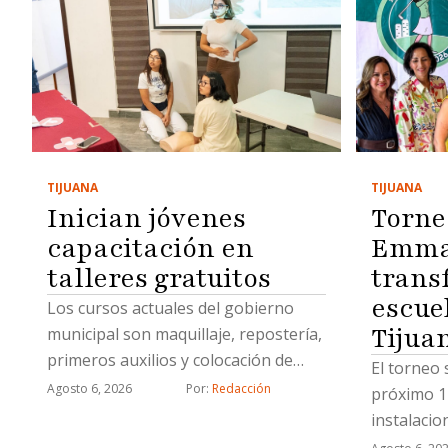
TIJUANA
TIJUANA
Inician jóvenes
Torne
capacitación en
Emma 
talleres gratuitos
trans
escue
Los cursos actuales del gobierno
Tijua
municipal son maquillaje, repostería,
primeros auxilios y colocación de
El torneo 
uñas acrílicas
Agosto 6, 2026
Por: 
Redacción
próximo 1
instalaci