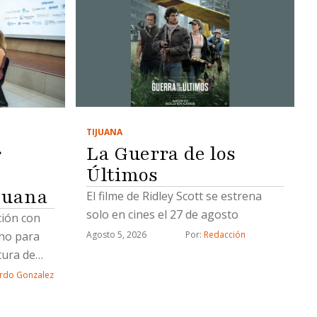
TIJUANA
La Guerra de los
r
Últimos
juana
El filme de Ridley Scott se estrena
solo en cines el 27 de agosto
ción con
rno para
Agosto 5, 2026
Por: 
Redacción
tura de
rdo Gonzalez