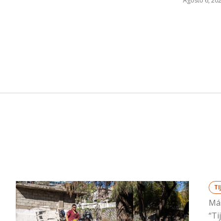
Agosto 6, 20
T
Más
“Ti