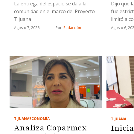
La entrega del espacio se da a la
Dijo que l
comunidad en el marco del Proyecto
fue estric
Tijuana
limitó a c
relaciona
Agosto 7, 2026
Por: 
Redacción
Agosto 6, 20
estratégi
TIJUANA
ECONOMÍA
TIJUANA
Analiza Coparmex
Inici