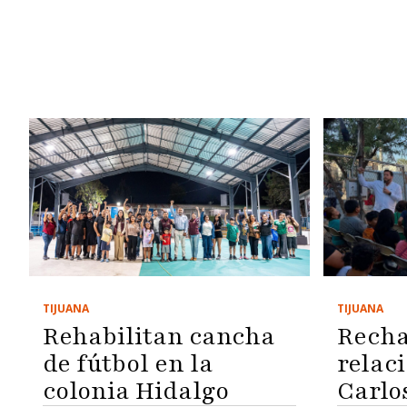
TIJUANA
TIJUANA
Rehabilitan cancha
Recha
de fútbol en la
relac
colonia Hidalgo
Carlo