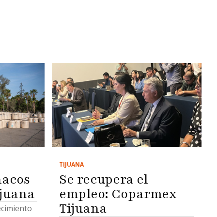
TIJUANA
Se recupera el
nacos
empleo: Coparmex
ijuana
Tijuana
tecimiento