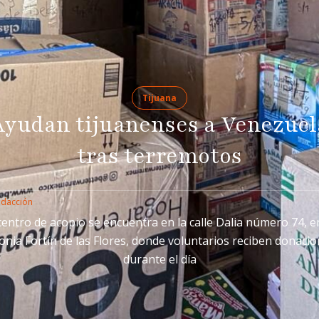
Tijuana
Ayudan tijuanenses a Venezuel
tras terremotos
edacción
centro de acopio se encuentra en la calle Dalia número 74, e
onia Fortín de las Flores, donde voluntarios reciben donaci
durante el día