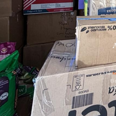
Por: 
R
El 
col