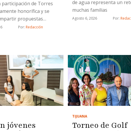
de agua representa un ret
a participación de Torres
muchas familias
tamente honorífica y se
ompartir propuestas
Agosto 6, 2026
Por: 
Redac
das con proyectos
26
Por: 
Redacción
cos
TIJUANA
an jóvenes
Torneo de Golf