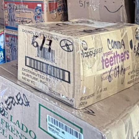
a
n la
ones