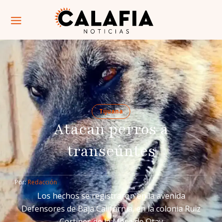
Tijuana
Atacan perros a
transeúntes
Por: 
Redacción
Los hechos se registraron en la avenida
Defensores de Baja California, en la colonia Ruiz
Cortines de la Mesa de Otay