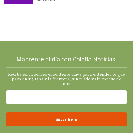
llega al
cierre de
2025 con
señales
mixtas en
sus
principales
Mantente al día con Calafia Noticias.
termómetro
s
Recibe en tu correo el contexto clave para entender lo que
económicos.
pasa en Tijuana y la frontera, sin ruido y sin exceso de
notas.