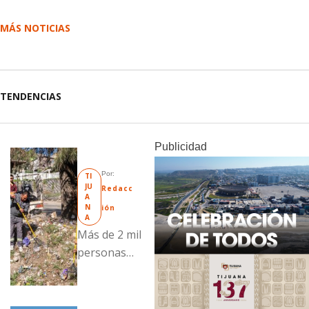
MÁS NOTICIAS
TENDENCIAS
Publicidad
Por: 
TI
JU
Redacc
A
N
ión
A
Más de 2 mil
personas
fueron
beneficiadas
con acciones