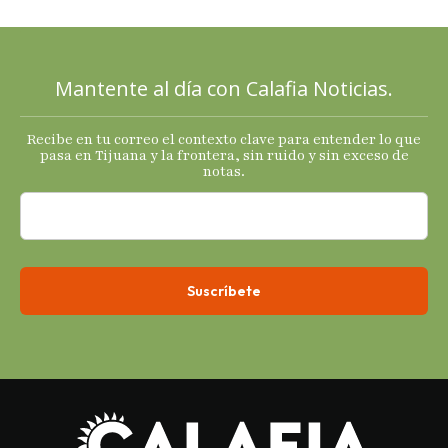
mixtas en
sus
principales
Mantente al día con Calafia Noticias.
termómetro
s
Recibe en tu correo el contexto clave para entender lo que
económicos.
pasa en Tijuana y la frontera, sin ruido y sin exceso de
notas.