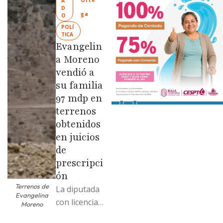
Orte
A
Limpia” en
D
ga
O
colonias de
POLÍ
las …
TICA
Evangelin
a Moreno
vendió a
su familia
97 mdp en
terrenos
obtenidos
en juicios
de
prescripci
ón
Terrenos de
La diputada
Evangelina
con licencia
Moreno
vendió dos