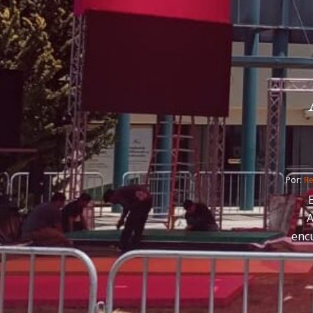
Por: 
R
A
encu