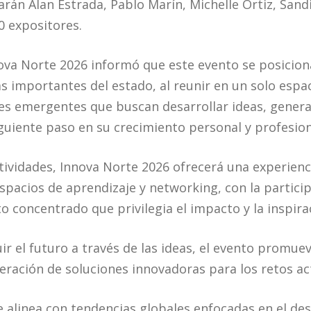
arán Alan Estrada, Pablo Marín, Michelle Ortiz, Sand
0 expositores.
ova Norte 2026 informó que este evento se posicio
s importantes del estado, al reunir en un solo espac
es emergentes que buscan desarrollar ideas, gener
iguiente paso en su crecimiento personal y profesion
tividades, Innova Norte 2026 ofrecerá una experien
espacios de aprendizaje y networking, con la partici
 concentrado que privilegia el impacto y la inspira
ir el futuro a través de las ideas, el evento promue
eración de soluciones innovadoras para los retos ac
e alinea con tendencias globales enfocadas en el des