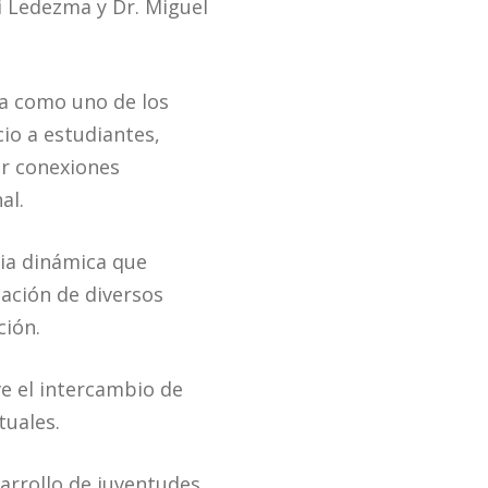
i Ledezma y Dr. Miguel
na como uno de los
io a estudiantes,
ar conexiones
al.
cia dinámica que
pación de diversos
ción.
ve el intercambio de
tuales.
arrollo de juventudes,