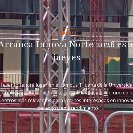
Tijuana
Arranca Innova Norte 2026 est
jueves
edacción
El evento tendrá lugar en el campus Tijuana de la Universida
utónoma de Baja California, consolidándose como uno de l
entros más relevantes para jóvenes interesados en innova
liderazgo y emprendimiento