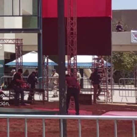
e
d
os
ción,