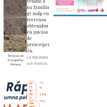
vendió a
su familia
97 mdp en
terrenos
obtenidos
en juicios
de
prescripci
ón
Terrenos de
La diputada
Evangelina
con licencia
Moreno
vendió dos
terrenos con
antecedente
Por: 
DE
ST
s de
El 
AC
prescripción
AD
Cala
O
positiva; uno
fier
VÍA 
fue
RÁPI