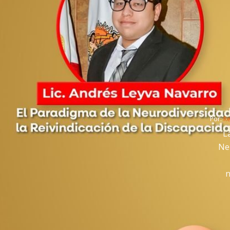
Por: 
R
L
Neu
n