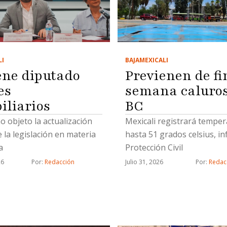
LI
BAJA
MEXICALI
ene diputado
Previenen de fi
es
semana caluros
iliarios
BC
 objeto la actualización
Mexicali registrará temper
e la legislación en materia
hasta 51 grados celsius, i
a
Protección Civil
26
Por: 
Redacción
Julio 31, 2026
Por: 
Redac