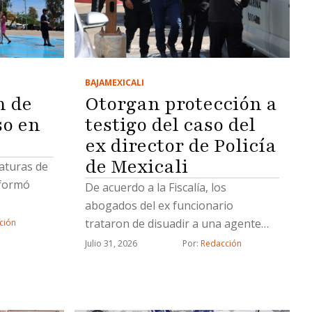
BAJA
MEXICALI
Otorgan protección a
n de
testigo del caso del
o en
ex director de Policía
de Mexicali
aturas de
nformó
De acuerdo a la Fiscalía, los
abogados del ex funcionario
trataron de disuadir a una agente
ción
para que no se presentara a declarar
Julio 31, 2026
Por: 
Redacción