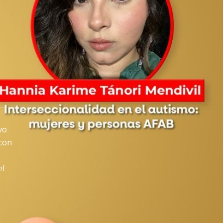
vo
 con
el