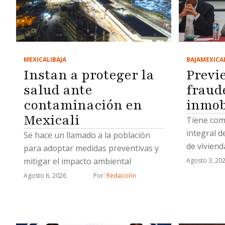
MEXICALI
BAJA
BAJA
MEXICA
Instan a proteger la
Previ
salud ante
fraud
contaminación en
inmob
Mexicali
Tiene como
integral d
Se hace un llamado a la población
de viviend
para adoptar medidas preventivas y
mitigar el impacto ambiental
Agosto 3, 20
Agosto 6, 2026
Por: 
Redacción