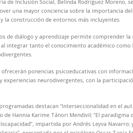
aría de Inclusión Social, Belinda Rodríguez Moreno, s
ver una mayor conciencia sobre la importancia del 
 y la construcción de entornos más incluyentes.
ios de diálogo y aprendizaje permite comprender la
, al integrar tanto el conocimiento académico como 
odivergentes.
 ofrecerán ponencias psicoeducativas con informac
y experiencias neurodivergentes, con la participació
 programadas destacan “Interseccionalidad en el au
o de Hannia Karime Tánori Mendivil; “El paradigma d
 discapacidad”, impartida por Andrés Leyva Navarro;
plinaria”, presentada por el psicólogo Oscar Tapia 