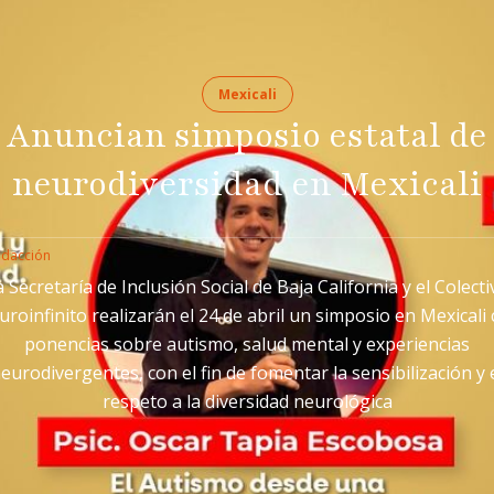
Mexicali
Anuncian simposio estatal de
neurodiversidad en Mexicali
edacción
a Secretaría de Inclusión Social de Baja California y el Colecti
roinfinito realizarán el 24 de abril un simposio en Mexicali
ponencias sobre autismo, salud mental y experiencias
eurodivergentes, con el fin de fomentar la sensibilización y 
respeto a la diversidad neurológica