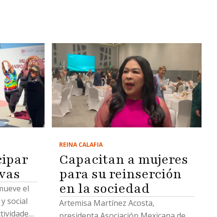
REINA CALAFIA
Capacitan a mujeres
cipar
para su reinserción
ivas
en la sociedad
mueve el
y social
Artemisa Martínez Acosta,
tividades
presidenta Asociación Mexicana de