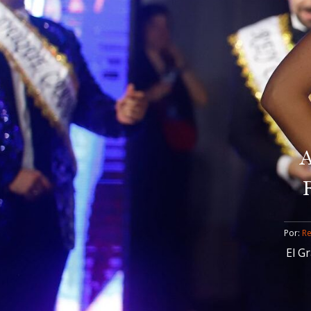
A
Por: 
R
El G