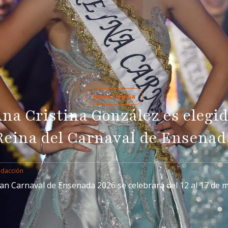
Reina Calafia
na Cristina González es elegi
Reina del Carnaval de Ensenad
edacción
ran Carnaval de Ensenada 2026 se celebrará del 12 al 17 de 