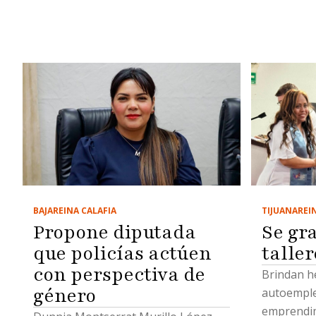
BAJA
REINA CALAFIA
TIJUANA
REI
Propone diputada
Se gr
que policías actúen
talle
con perspectiva de
Brindan h
género
autoemple
emprendim