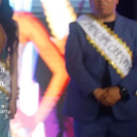
da
a
marzo