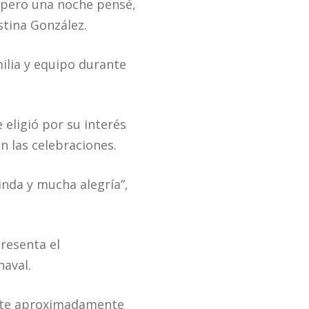
o, pero una noche pensé,
stina González.
ilia y equipo durante
 eligió por su interés
n las celebraciones.
inda y mucha alegría”,
resenta el
aval.
ante aproximadamente