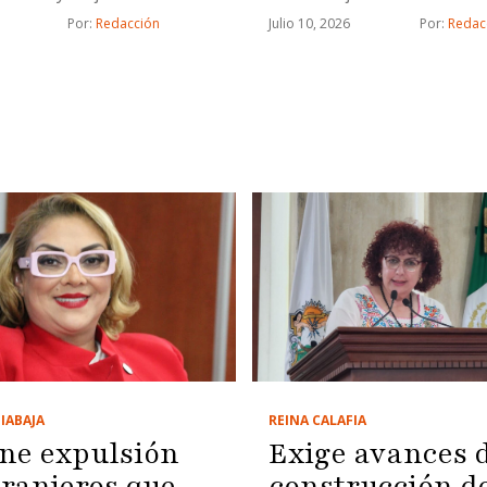
gratuitas
de los hogares
Julio 10, 2026
Por: 
Redac
Por: 
Redacción
IA
BAJA
REINA CALAFIA
ne expulsión
Exige avances 
tranjeros que
construcción d