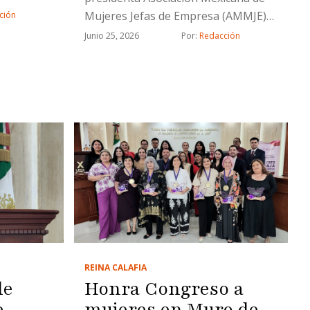
Mujeres Jefas de Empresa (AMMJE)
ción
en Tijuana, informó que egresará la
Junio 25, 2026
Por: 
Redacción
tercera generación
REINA CALAFIA
de
Honra Congreso a
e
mujeres en Muro de