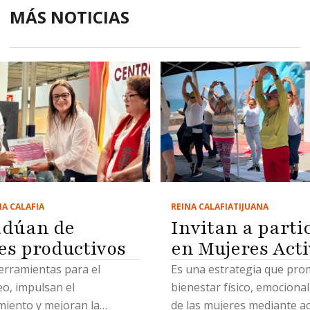
MÁS NOTICIAS
REINA CALAFIA
TIJUANA
NA CALAFIA
Invitan a parti
adúan de
en Mujeres Act
res productivos
Es una estrategia que pro
erramientas para el
bienestar físico, emocional 
o, impulsan el
de las mujeres mediante ac
iento y mejoran la