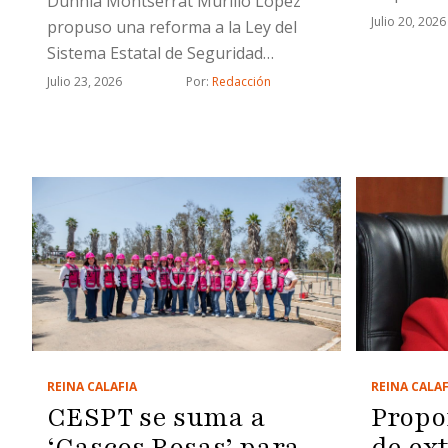
Dunnia Montserrat Murillo López
economía 
Julio 20, 2026
propuso una reforma a la Ley del
Sistema Estatal de Seguridad
Ciudadana del Estado
Julio 23, 2026
Por: 
Redacción
REINA CALAF
REINA CALAFIA
Propo
CESPT se suma a
de ex
‘Cascos Rosas’ para