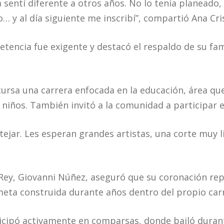
la sentí diferente a otros años. No lo tenía planead
… y al día siguiente me inscribí”, compartió Ana Cri
tencia fue exigente y destacó el respaldo de su fam
ursa una carrera enfocada en la educación, área que
 niños. También invitó a la comunidad a participar e
stejar. Les esperan grandes artistas, una corte muy l
 Rey, Giovanni Núñez, aseguró que su coronación rep
eta construida durante años dentro del propio carn
ticipó activamente en comparsas, donde bailó dur