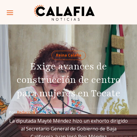
Reina Calafia
Exige avances de
construcción de centro
para mujeres en Tecate
Por: 
Redacción
La diputada Mayté Méndez hizo un exhorto dirigido
al Secretario General de Gobierno de Baja
California, Juan José Pon Méndez