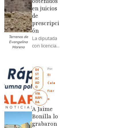
obtenidos
en juicios
de
prescripci
ón
Terrenos de
La diputada
Evangelina
con licencia
Moreno
vendió dos
terrenos con
antecedente
Por: 
DE
ST
s de
El 
AC
prescripción
AD
Cala
O
positiva; uno
fier
VÍA 
fue
RÁPI
o
DA
revendido
A Jaime
329% por
Bonilla lo
encima …
grabaron