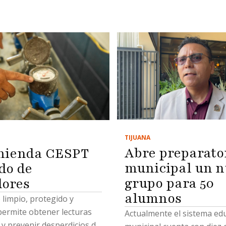
TIJUANA
Abre preparato
mienda CESPT
municipal un n
do de
grupo para 50
ores
alumnos
limpio, protegido y
permite obtener lecturas
Actualmente el sistema ed
 y prevenir desperdicios de