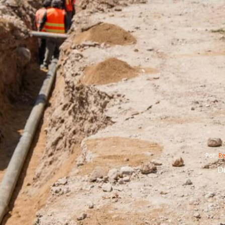
Por: 
R
D