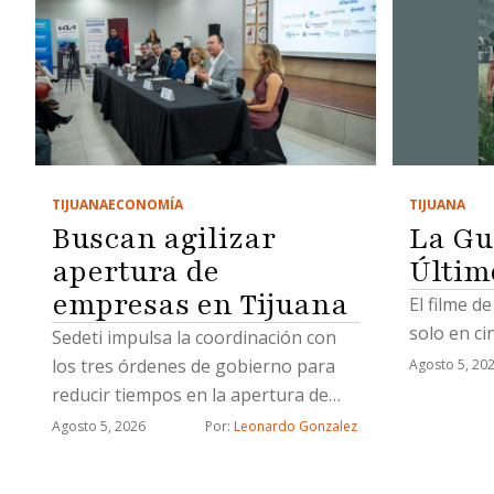
TIJUANA
TIJUANA
ECONOMÍA
La Gu
Buscan agilizar
Últim
apertura de
empresas en Tijuana
El filme d
solo en ci
Sedeti impulsa la coordinación con
los tres órdenes de gobierno para
Agosto 5, 20
reducir tiempos en la apertura de
nuevos negocios
Agosto 5, 2026
Por: 
Leonardo Gonzalez