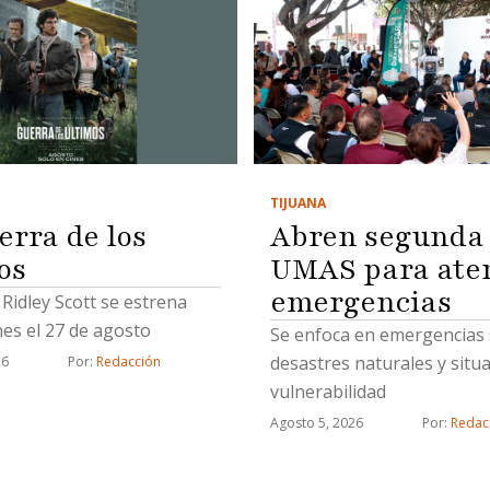
TIJUANA
erra de los
Abren segunda
os
UMAS para ate
emergencias
e Ridley Scott se estrena
nes el 27 de agosto
Se enfoca en emergencias s
desastres naturales y situ
26
Por: 
Redacción
vulnerabilidad
Agosto 5, 2026
Por: 
Redac