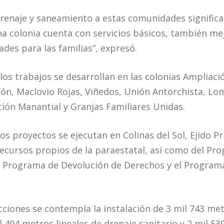
drenaje y saneamiento a estas comunidades signific
 colonia cuenta con servicios básicos, también mejo
ades para las familias”, expresó.
los trabajos se desarrollan en las colonias Ampliaci
ón, Maclovio Rojas, Viñedos, Unión Antorchista, Loma
ción Manantial y Granjas Familiares Unidas.
los proyectos se ejecutan en Colinas del Sol, Ejido P
ecursos propios de la paraestatal, así como del P
l Programa de Devolución de Derechos y el Program
.
ciones se contempla la instalación de 3 mil 743 met
 494 metros lineales de drenaje sanitario y 2 mil 53