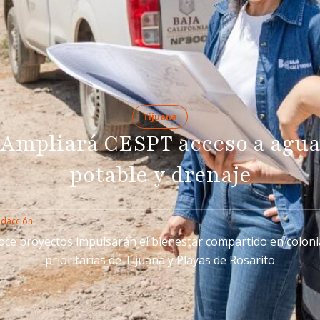
Tijuana
Ampliará CESPT acceso a agu
potable y drenaje
edacción
oce proyectos impulsarán el bienestar compartido en coloni
prioritarias de Tijuana y Playas de Rosarito