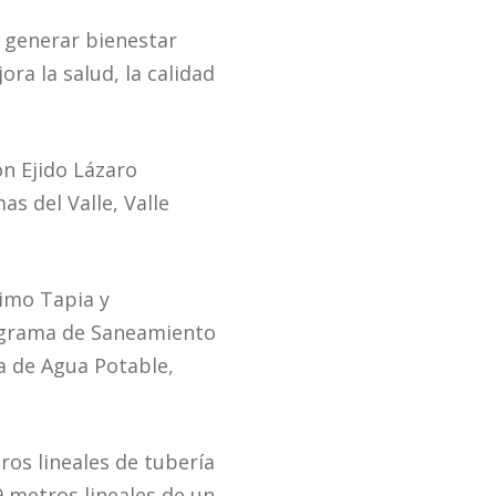
a generar bienestar
ra la salud, la calidad
ón Ejido Lázaro
s del Valle, Valle
rimo Tapia y
rograma de Saneamiento
a de Agua Potable,
ros lineales de tubería
9 metros lineales de un