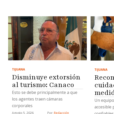
TIJUANA
TIJUANA
Disminuye extorsión
Reco
al turismo: Canaco
cuida
medid
Esto se debe principalmente a que
los agentes traen cámaras
Un equipo 
corporales
accesible 
confiables
Agosto 5, 2026
Por: 
Redacción