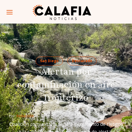
San Diego
Destacado
Alertan por
contaminación en aire
fronterizo
Por: 
Redacción
Coalición comunitaria señala incremento de riesgos
a la salud y pide mejorar sistema de alertas