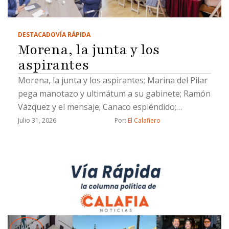
DESTACADO
VÍA RÁPIDA
Morena, la junta y los
aspirantes
Morena, la junta y los aspirantes; Marina del Pilar
pega manotazo y ultimátum a su gabinete; Ramón
Vázquez y el mensaje; Canaco espléndido;
Evangelina Moreno, lengua larga y un Socavón de
Julio 31, 2026
Por: 
El Calafiero
muertito