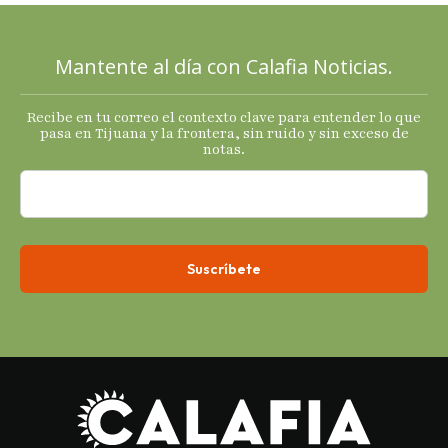
sus
principales
Mantente al día con Calafia Noticias.
termómetro
s
Recibe en tu correo el contexto clave para entender lo que
económicos.
pasa en Tijuana y la frontera, sin ruido y sin exceso de
notas.