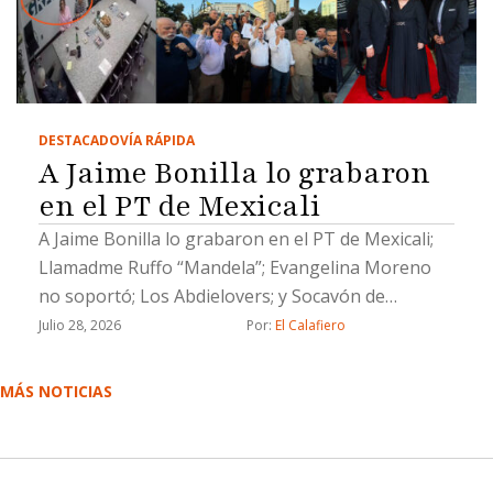
DESTACADO
VÍA RÁPIDA
A Jaime Bonilla lo grabaron
en el PT de Mexicali
A Jaime Bonilla lo grabaron en el PT de Mexicali;
Llamadme Ruffo “Mandela”; Evangelina Moreno
no soportó; Los Abdielovers; y Socavón de
solteras pero no solas
Julio 28, 2026
Por: 
El Calafiero
MÁS NOTICIAS