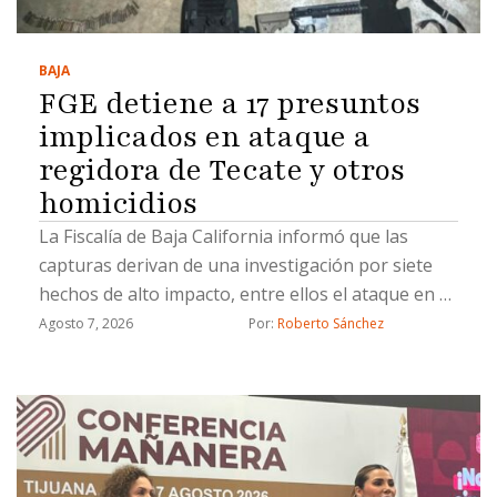
BAJA
FGE detiene a 17 presuntos
implicados en ataque a
regidora de Tecate y otros
homicidios
La Fiscalía de Baja California informó que las
capturas derivan de una investigación por siete
hechos de alto impacto, entre ellos el ataque en el
que fue asesinado el esposo de una regidora de
Agosto 7, 2026
Por: 
Roberto Sánchez
Tecate; durante el operativo también aseguró
armas, droga y equipo táctico