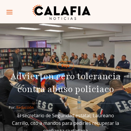
Baja
Advierten cero tolerancia
contra abuso policiaco
Por: 
Redacción
El secretario de Seguridad estatal, Laureano
Carrillo, citó a mandos para pedirles recuperar la
confianza ciudadana