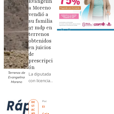
Evangelin
a Moreno
vendió a
su familia
97 mdp en
terrenos
obtenidos
en juicios
de
prescripci
ón
Terrenos de
La diputada
Evangelina
con licencia
Moreno
vendió dos
terrenos con
antecedente
Por: 
DE
ST
s de
El 
AC
prescripción
AD
Cala