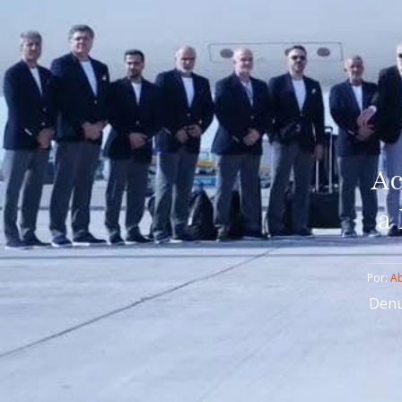
Ac
a
Por: 
Ab
Denun