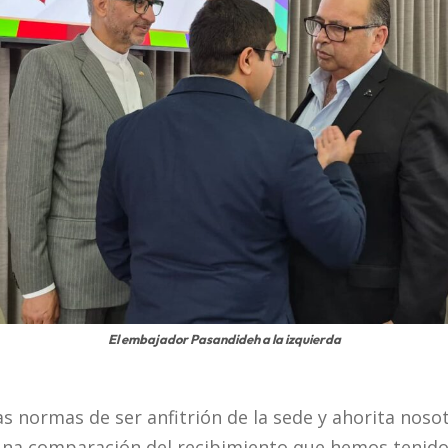
El embajador Pasandideh a la izquierda
las normas de ser anfitrión de la sede y ahorita nos
una comparación del recibimiento que hemos tenido 