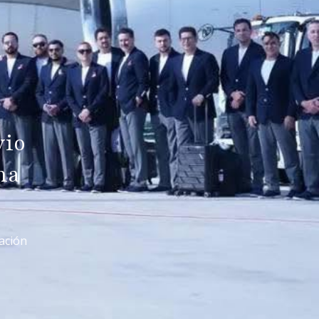
vio
na
ración