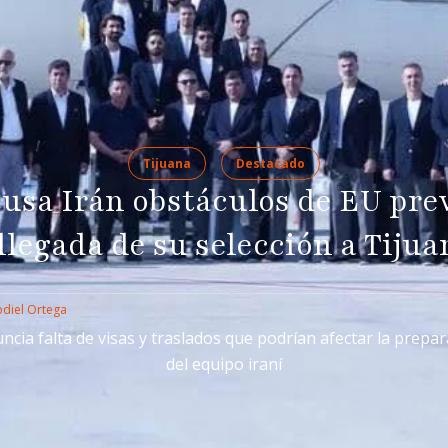
Tijuana
Destacado
usa Irán obstáculos de EU pre
 llegada de su selección a Tijua
diel Ortega
cia falta de visas y traslados que podrían afectar la prepa
del equipo iraní