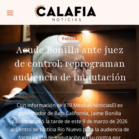
Política
Acude Bonilla ante juez
de control; reprograman
audiencia de imputación
Por: 
Redacción
Con información de X10 Mexicali NoticiasEl ex
gobernador de Baja California, Jaime Bonilla
Valdez, acudió la tarde de este 9 de marzo de 2026
al Centro de Justicia Río Nuevo para la audiencia de
formulación de imputación en su contra por