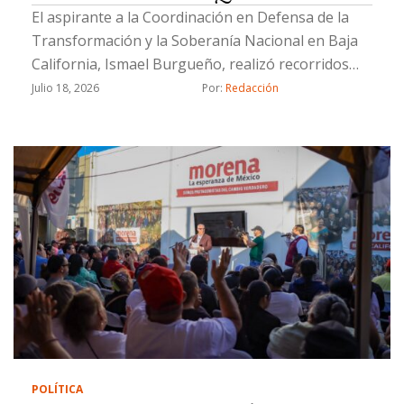
El aspirante a la Coordinación en Defensa de la
Transformación y la Soberanía Nacional en Baja
California, Ismael Burgueño, realizó recorridos
casa por casa y encabezó una asamblea
Julio 18, 2026
Por: 
Redacción
informativa
POLÍTICA