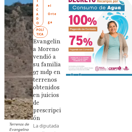
T
“Tijuana:
A
el 
Ciudad
C
Orte
A
Limpia” en
D
ga
O
colonias de
POLÍ
las …
TICA
Evangelin
a Moreno
vendió a
su familia
97 mdp en
terrenos
obtenidos
en juicios
de
prescripci
ón
Terrenos de
La diputada
Evangelina