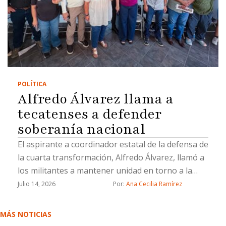
POLÍTICA
Alfredo Álvarez llama a
tecatenses a defender
soberanía nacional
El aspirante a coordinador estatal de la defensa de
la cuarta transformación, Alfredo Álvarez, llamó a
los militantes a mantener unidad en torno a la
defensa de la soberanía
Julio 14, 2026
Por: 
Ana Cecilia Ramírez
MÁS NOTICIAS