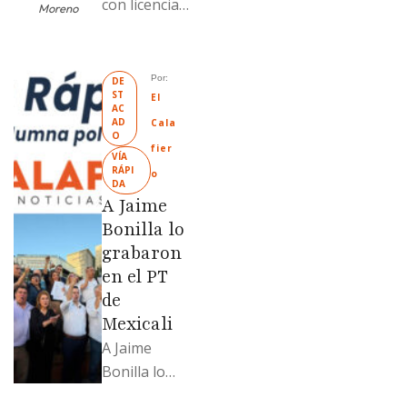
con licencia
Moreno
vendió dos
terrenos con
antecedente
Por: 
DE
ST
s de
El 
AC
prescripción
AD
Cala
O
positiva; uno
fier
VÍA 
fue
RÁPI
o
DA
revendido
A Jaime
329% por
Bonilla lo
encima …
grabaron
en el PT
de
Mexicali
A Jaime
Bonilla lo
grabaron en