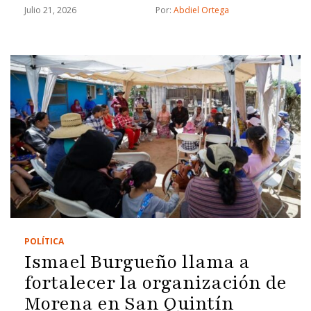
no apareció en su patrimonio.
Julio 21, 2026
Por: 
Abdiel Ortega
POLÍTICA
Ismael Burgueño llama a
fortalecer la organización de
Morena en San Quintín