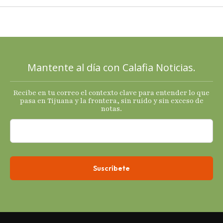
2025 con
señales
mixtas en
sus
principales
Mantente al día con Calafia Noticias.
termómetro
s
Recibe en tu correo el contexto clave para entender lo que
económicos.
pasa en Tijuana y la frontera, sin ruido y sin exceso de
notas.