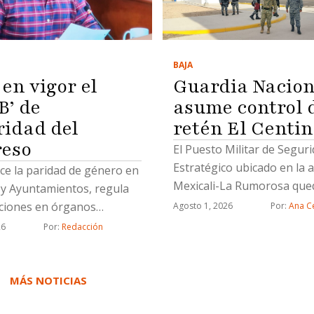
BAJA
en vigor el
Guardia Nacion
B’ de
asume control 
ridad del
retén El Centin
eso
El Puesto Militar de Segur
Estratégico ubicado en la 
ce la paridad de género en
Mexicali-La Rumorosa qued
y Ayuntamientos, regula
operación de la Guardia Nac
iones en órganos
Agosto 1, 2026
Por: 
Ana Ce
Ejército brindará apoyo t
 y fija disciplina
26
Por: 
Redacción
durante la transición
tal
MÁS NOTICIAS