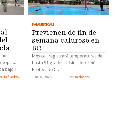
BAJA
MEXICALI
al
Previenen de fin de
del
semana caluroso en
ela
BC
idad
Mexicali registrará temperaturas de
autopista
hasta 51 grados celsius, informó
a bajo la
Protección Civil
ional; el
cilia Ramírez
Julio 31, 2026
Por: 
Redacción
emporal