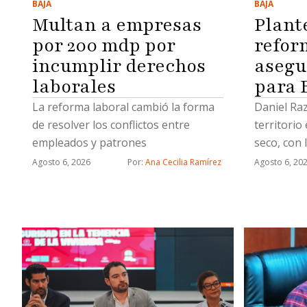
BAJA
BAJA
Multan a empresas
Plant
por 200 mdp por
refor
incumplir derechos
asegu
laborales
para 
La reforma laboral cambió la forma
Daniel Raz
de resolver los conflictos entre
territorio
empleados y patrones
seco, con 
escasas
Agosto 6, 2026
Por: 
Ana Cecilia Ramírez
Agosto 6, 20