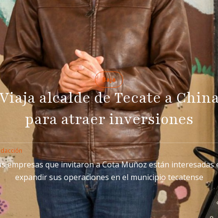
Baja
Viaja alcalde de Tecate a Chin
para atraer inversiones
edacción
as empresas que invitaron a Cota Muñoz están interesadas 
expandir sus operaciones en el municipio tecatense