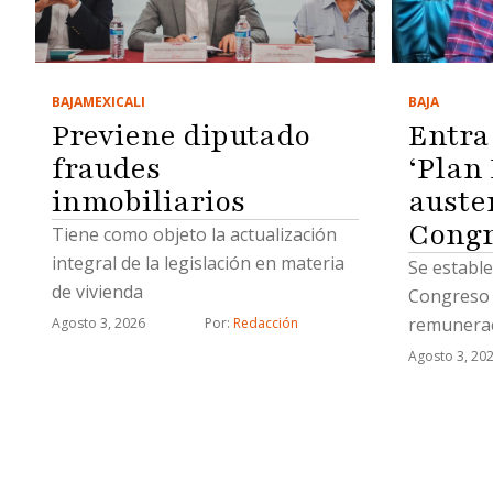
BAJA
BAJA
MEXICALI
Entra 
Previene diputado
‘Plan 
fraudes
auste
inmobiliarios
Congr
Tiene como objeto la actualización
integral de la legislación en materia
Se estable
de vivienda
Congreso 
remunerac
Agosto 3, 2026
Por: 
Redacción
electorales
Agosto 3, 20
presupues