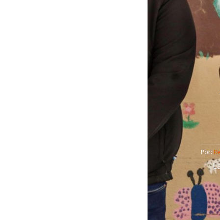
Por: 
R
L