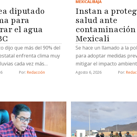
MEXICALI
BAJA
Instan a proteg
ea diputado
salud ante
ma para
contaminación
rar el agua
Mexicali
BC
Se hace un llamado a la po
o dijo que más del 90% del
para adoptar medidas prev
 estatal enfrenta clima muy
mitigar el impacto ambient
lluvias cada vez más
Agosto 6, 2026
Por: 
Redac
26
Por: 
Redacción