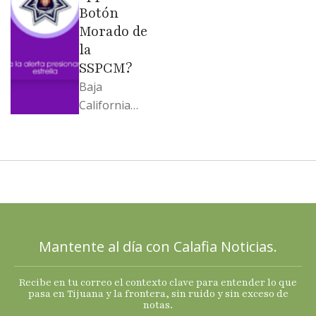
Botón
Morado de
la
SSPCM?
Baja
California
llega al
cierre de
2025 con
señales
mixtas en
sus
principales
Mantente al día con Calafia Noticias.
termómetro
s
Recibe en tu correo el contexto clave para entender lo que
económicos.
pasa en Tijuana y la frontera, sin ruido y sin exceso de
notas.