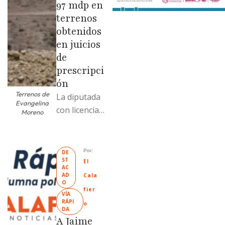
97 mdp en
terrenos
obtenidos
en juicios
de
prescripci
ón
Terrenos de
La diputada
Evangelina
con licencia
Moreno
vendió dos
terrenos con
antecedente
Por: 
DE
ST
s de
El 
AC
prescripción
AD
Cala
O
positiva; uno
fier
VÍA 
fue
RÁPI
o
DA
revendido
A Jaime