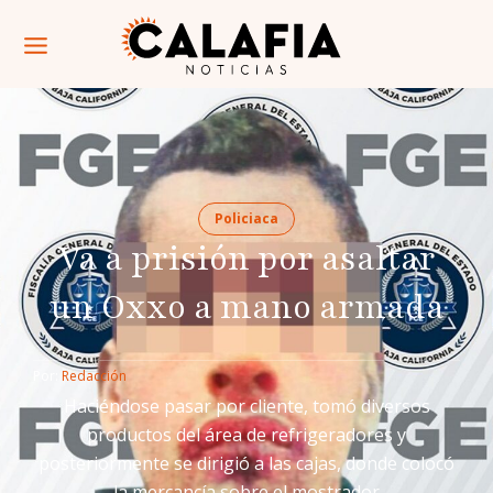
Policiaca
Va a prisión por asaltar
un Oxxo a mano armada
Por: 
Redacción
Haciéndose pasar por cliente, tomó diversos
productos del área de refrigeradores y
posteriormente se dirigió a las cajas, donde colocó
la mercancía sobre el mostrador