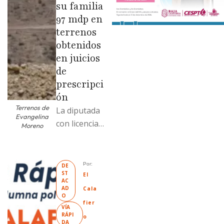
su familia
97 mdp en
terrenos
obtenidos
en juicios
de
prescripci
ón
Terrenos de
La diputada
Evangelina
con licencia
Moreno
vendió dos
terrenos con
antecedente
Por: 
DE
ST
s de
El 
AC
prescripción
AD
Cala
O
positiva; uno
fier
VÍA 
fue
RÁPI
o
DA