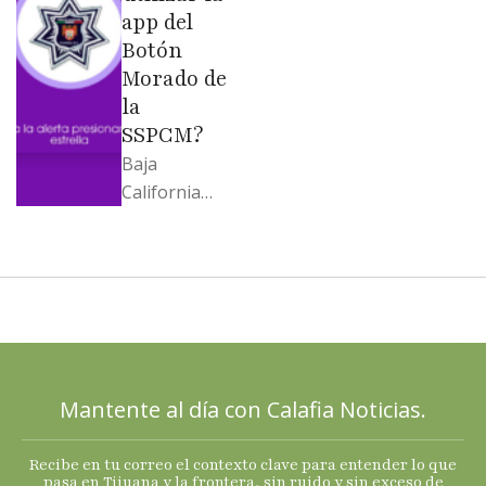
…
app del
Botón
Morado de
la
SSPCM?
Baja
California
llega al
cierre de
2025 con
señales
mixtas en
sus
principales
Mantente al día con Calafia Noticias.
termómetro
s
Recibe en tu correo el contexto clave para entender lo que
económicos.
pasa en Tijuana y la frontera, sin ruido y sin exceso de