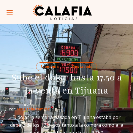
Economía
Destacado
Sube el dólar hasta 17.50 a
la venta en Tijuana
Por: 
Ana Cecilia Ramírez
El dólar la semana pasada en Tijuana estaba por
debajo de los 17 pesos tanto a la compra como a la
venta, pero hoy llega hasta 17.50