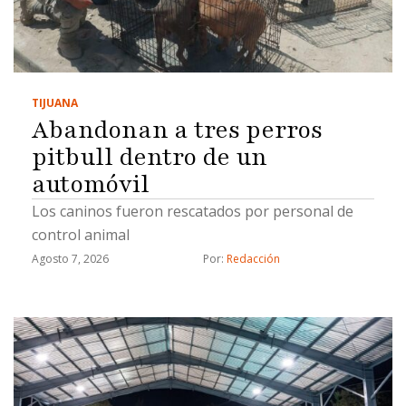
y analista y son acusados de fraude, fraude
procesal y uso de documentos falsos, detalló."Hay
varios grupos y tentáculos que maneja el cártel
inmobiliario, ya tenemos varios civiles que están
TIJUANA
detenidos por estos hechos y las investigaciones
Abandonan a tres perros
…
pitbull dentro de un
automóvil
Los caninos fueron rescatados por personal de
control animal
Agosto 7, 2026
Por: 
Redacción