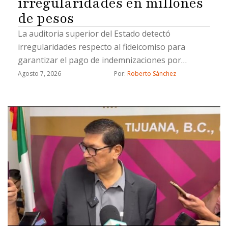
irregularidades en millones
de pesos
La auditoria superior del Estado detectó
irregularidades respecto al fideicomiso para
garantizar el pago de indemnizaciones por
fallecimiento a los causahabientes del personal
Agosto 7, 2026
Por: 
Roberto Sánchez
operativo de la Secretaría de Seguridad Pública
Municipal