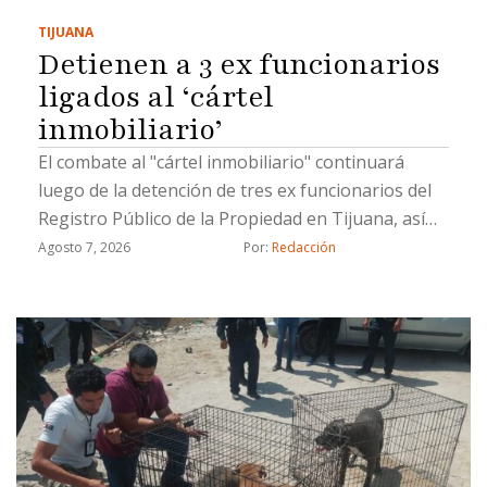
TIJUANA
Detienen a 3 ex funcionarios
ligados al ‘cártel
inmobiliario’
El combate al "cártel inmobiliario" continuará
luego de la detención de tres ex funcionarios del
Registro Público de la Propiedad en Tijuana, así
como un civil, por hacer cambios de propiedad de
Agosto 7, 2026
Por: 
Redacción
manera ilícita, informó el coordinador de Gabinete
de la Fiscalía General del Estado (FGE), Juan Carlos
Buenrostro.Los detenidos están involucrados en
cambios de propietarios que se registraron con
documentación apócrifa; uno de ellos ya fue
vinculado a proceso, indicó Buenrostro.Los ex
funcionarios ligados al llamado "cártel
inmobiliario" ocuparon cargos de subregistrador