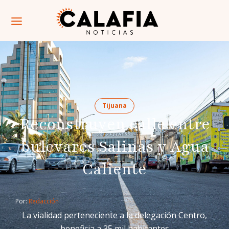
Tijuana
Reconstruyen calle entre
bulevares Salinas y Agua
Caliente
Por: 
Redacción
La vialidad perteneciente a la delegación Centro,
beneficia a 35 mil habitantes