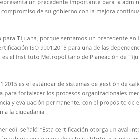
 representa un precedente importante para la admin
l compromiso de su gobierno con la mejora continua 
co para Tijuana, porque sentamos un precedente en 
ertificación ISO 9001:2015 para una de las dependenc
es el Instituto Metropolitano de Planeación de Tiju
01:2015 es el estándar de sistemas de gestión de calid
da para fortalecer los procesos organizacionales m
ncia y evaluación permanente, con el propósito de el
n a la ciudadanía.
mer edil señaló: “Esta certificación otorga un aval in
ción urbana que emana de este instituto, garantiza