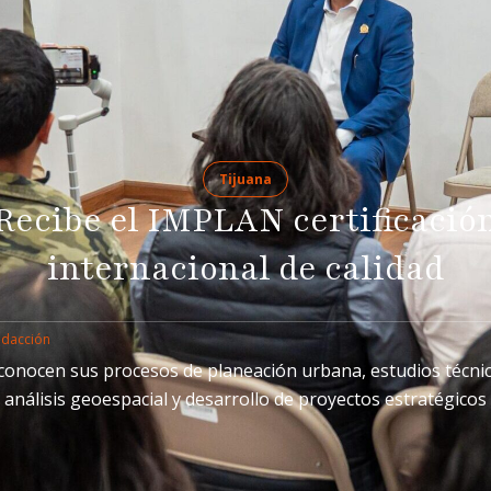
Tijuana
Recibe el IMPLAN certificació
internacional de calidad
edacción
conocen sus procesos de planeación urbana, estudios técnic
análisis geoespacial y desarrollo de proyectos estratégicos