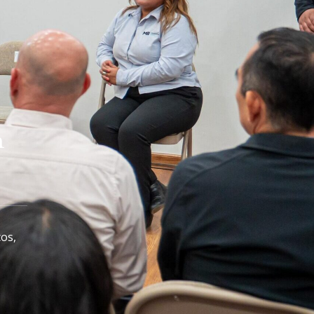
n
os,