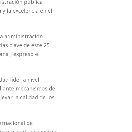
istración pública
y la excelencia en el
la administración
ias clave de este 25
ana”, expresó el
ad líder a nivel
ediante mecanismos de
evar la calidad de los
ternacional de
ndo que cada proyecto y