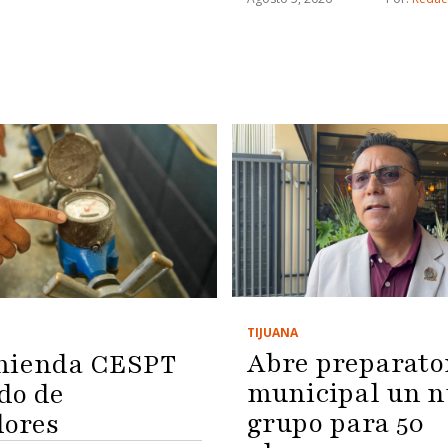
TIJUANA
Abre preparato
mienda CESPT
municipal un n
do de
grupo para 50
ores