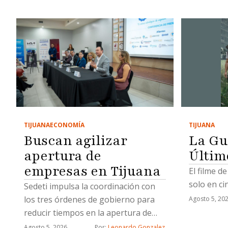
TIJUANA
TIJUANA
ECONOMÍA
La Gu
Buscan agilizar
Últim
apertura de
empresas en Tijuana
El filme d
solo en ci
Sedeti impulsa la coordinación con
los tres órdenes de gobierno para
Agosto 5, 20
reducir tiempos en la apertura de
nuevos negocios
Agosto 5, 2026
Por: 
Leonardo Gonzalez