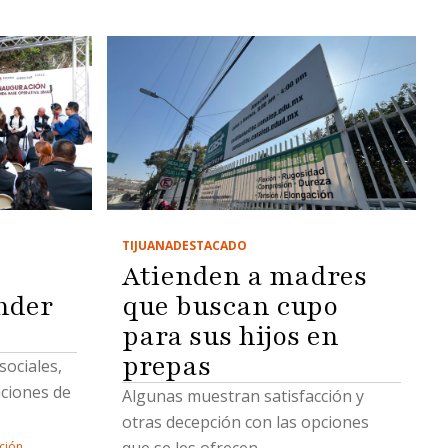
TIJUANA
DESTACADO
Atienden a madres
nder
que buscan cupo
para sus hijos en
prepas
ociales,
aciones de
Algunas muestran satisfacción y
otras decepción con las opciones
que se les ofrecen
ción