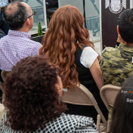
Por: 
R
Re