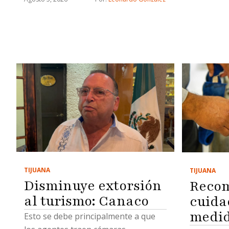
TIJUANA
TIJUANA
Disminuye extorsión
Reco
al turismo: Canaco
cuida
medid
Esto se debe principalmente a que