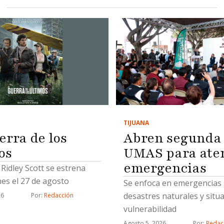
TIJUANA
erra de los
Abren segunda
os
UMAS para ate
emergencias
e Ridley Scott se estrena
nes el 27 de agosto
Se enfoca en emergencias s
desastres naturales y situ
26
Por: 
Redacción
vulnerabilidad
Agosto 5, 2026
Por: 
Redac