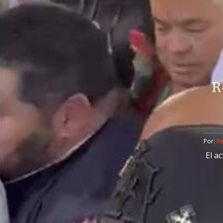
R
Por: 
R
El a