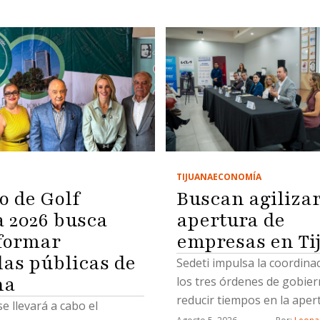
TIJUANA
ECONOMÍA
o de Golf
Buscan agiliza
2026 busca
apertura de
formar
empresas en Ti
las públicas de
Sedeti impulsa la coordina
na
los tres órdenes de gobie
reducir tiempos en la aper
se llevará a cabo el
nuevos negocios