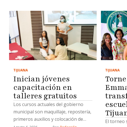
TIJUANA
TIJUANA
Inician jóvenes
Torne
capacitación en
Emma 
talleres gratuitos
trans
escue
Los cursos actuales del gobierno
Tijua
municipal son maquillaje, repostería,
primeros auxilios y colocación de
El torneo 
uñas acrílicas