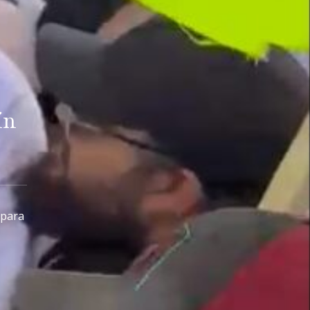
ín
 para