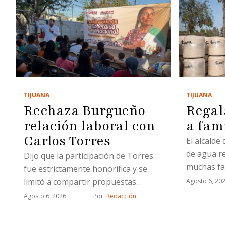
TIJUANA
TIJUANA
Regal
Rechaza Burgueño
a fam
relación laboral con
Carlos Torres
El alcalde
de agua r
Dijo que la participación de Torres
muchas fa
fue estrictamente honorífica y se
limitó a compartir propuestas
Agosto 6, 20
relacionadas con proyectos
Agosto 6, 2026
Por: 
Redacción
estratégicos