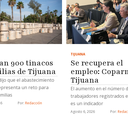
TIJUANA
Se recupera el
an 900 tinacos
empleo: Copar
ilias de Tijuana
Tijuana
 dijo que el abastecimiento
epresenta un reto para
El aumento en el número 
milias
trabajadores registrados e
es un indicador
26
Por: 
Redacción
Agosto 6, 2026
Por: 
Redac