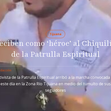
Tijuana
eciben como ‘héroe’ al Chiquil
de la Patrulla Espiritual
edacción
ctivista de la Patrulla Espiritual arribó a la marcha convocada
este día en la Zona Río Tijuana en medio del tumulto de sus
seguidores