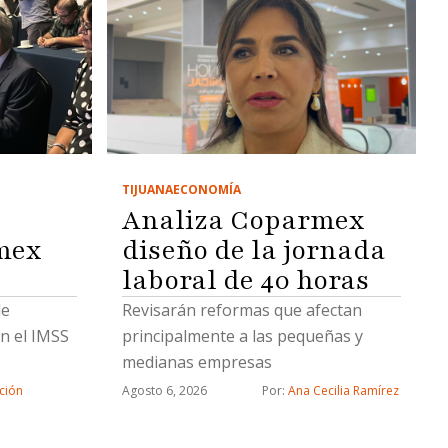
TIJUANA
ECONOMÍA
Analiza Coparmex
mex
diseño de la jornada
laboral de 40 horas
de
Revisarán reformas que afectan
n el IMSS
principalmente a las pequeñas y
medianas empresas
ción
Agosto 6, 2026
Por: 
Ana Cecilia Ramírez