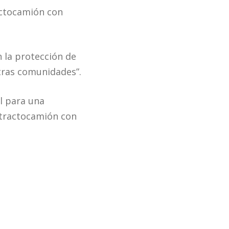
actocamión con
la protección de
tras comunidades”.
l para una
 tractocamión con