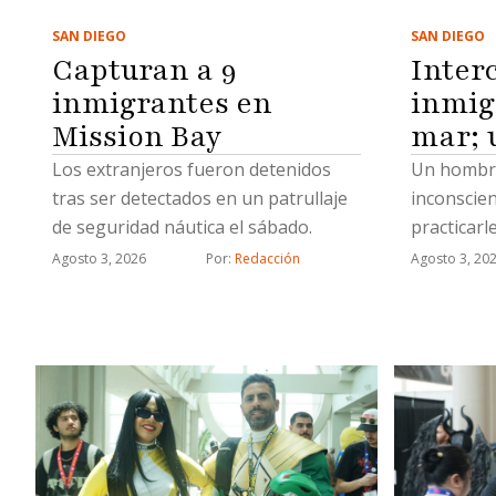
SAN DIEGO
SAN DIEGO
Inter
Capturan a 9
inmig
inmigrantes en
mar; 
Mission Bay
Un hombre
Los extranjeros fueron detenidos
inconscie
tras ser detectados en un patrullaje
practicarl
de seguridad náutica el sábado.
cardiopul
Agosto 3, 20
Agosto 3, 2026
Por: 
Redacción