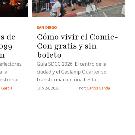
SAN DIEGO
s de
Cómo vivir el Comic-
099
Con gratis y sin
on
boleto
eflectores
Guía SDCC 2026: ​El centro de la
a la
ciudad y el Gaslamp Quarter se
 estrenará
transforman en una fiesta
oviembre
interactiva al aire libre con
 García
Julio 24, 2026
Por: 
Carlos García
experiencias inmersivas, cosplay y
gastronomía