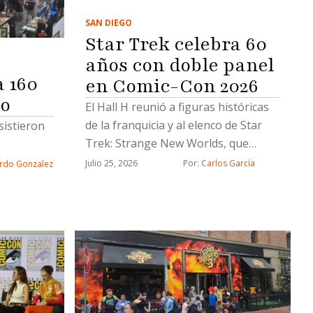
SAN DIEGO
Star Trek celebra 60
años con doble panel
 160
en Comic-Con 2026
go
El Hall H reunió a figuras históricas
de la franquicia y al elenco de Star
sistieron
Trek: Strange New Worlds, que
presentó avances de la nueva
Julio 25, 2026
Por: 
Carlos García
rdo Gonzalez
temporada durante la San Diego
Comic-Con 2026