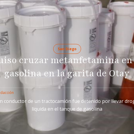
San Diego
uiso cruzar metanfetamina en 
gasolina en la garita de Otay
edacción
n conductor de un tractocamión fue detenido por llevar dro
líquida en el tanque de gasolina