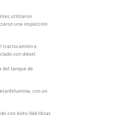
ntes utilizaron
lizaron una inspección
el tractocamión e
clado con diésel.
a del tanque de
metanfetamina, con un
do con éxito 944 libras