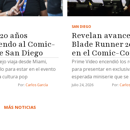
SAN DIEGO
 20 años
Revelan avance
iendo al Comic-
Blade Runner 2
e San Diego
en el Comic-C
jo viaja desde Miami,
Prime Video encendió los r
olo para estar en el evento
para presentar en exclusiv
a cultura pop
esperada miniserie que se
a nivel mundial el 25 de n
Por: 
Carlos García
Julio 24, 2026
Por: 
Carlos
de 2026
MÁS NOTICIAS