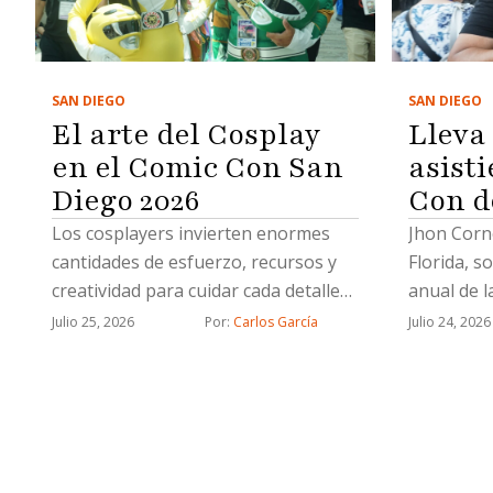
SAN DIEGO
SAN DIEGO
El arte del Cosplay
Lleva
en el Comic Con San
asist
Diego 2026
Con d
Los cosplayers invierten enormes
Jhon Corne
cantidades de esfuerzo, recursos y
Florida, s
creatividad para cuidar cada detalle
anual de l
de sus caracterizaciones para acudir
Julio 25, 2026
Por: 
Carlos García
Julio 24, 2026
al Comic Con