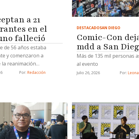
ceptan a 21
rantes en el
DESTACADO
SAN DIEGO
Comic-Con deja
uno falleció
mdd a San Die
 de 56 años estaba
nte y comenzaron a
Más de 135 mil personas a
e la reanimación
al evento
monar (RCP)
26
Por: 
Redacción
Julio 26, 2026
Por: 
Leona