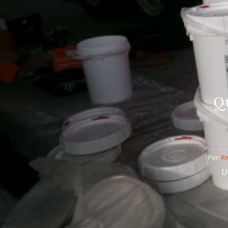
Q
Por: 
R
U