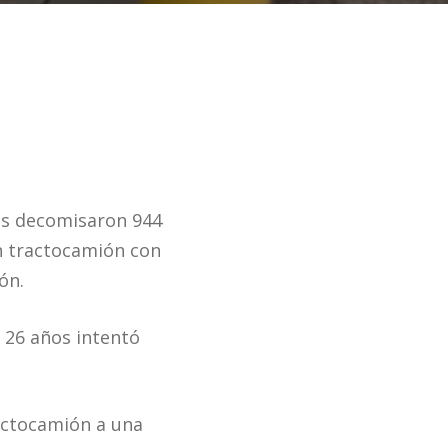
dos decomisaron 944
n tractocamión con
ón.
 26 años intentó
ractocamión a una