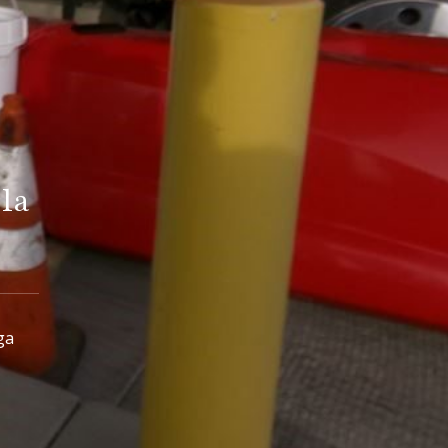
la
ga