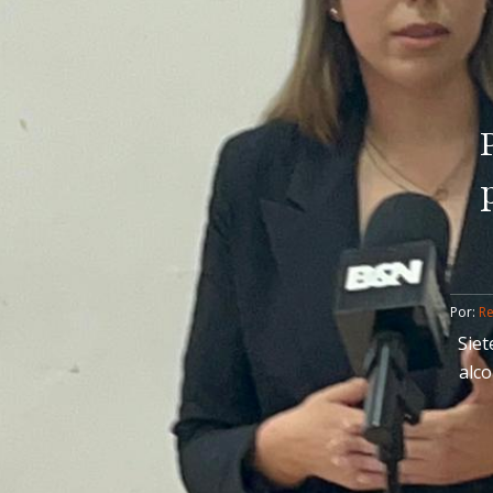
Por: 
R
Siet
alco