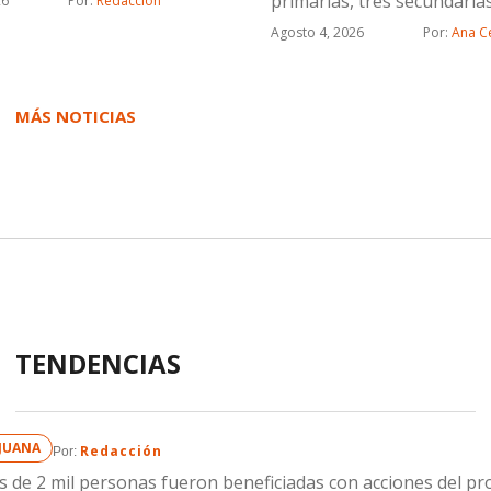
primarias, tres secundaria
26
Por: 
Redacción
preparatoria
Agosto 4, 2026
Por: 
Ana Ce
MÁS NOTICIAS
TENDENCIAS
IJUANA
Redacción
Por: 
 de 2 mil personas fueron beneficiadas con acciones del p