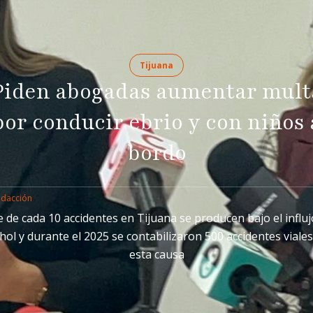
Tijuana
Piden abogadas aumentar mult
por conducir ebrio y con niños 
bordo
edacción
e de cada 10 accidentes en Tijuana se producen bajo el influj
hol y durante el 2025 se contabilizaron 500 accidentes viale
esta causa