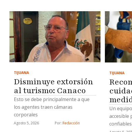
TIJUANA
TIJUANA
Disminuye extorsión
Reco
al turismo: Canaco
cuida
medid
Esto se debe principalmente a que
los agentes traen cámaras
Un equipo 
corporales
accesible 
confiables
Agosto 5, 2026
Por: 
Redacción
agua