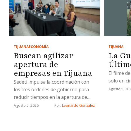
TIJUANA
TIJUANA
ECONOMÍA
La Gu
Buscan agilizar
Últim
apertura de
empresas en Tijuana
El filme d
solo en ci
Sedeti impulsa la coordinación con
los tres órdenes de gobierno para
Agosto 5, 20
reducir tiempos en la apertura de
nuevos negocios
Agosto 5, 2026
Por: 
Leonardo Gonzalez