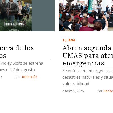
TIJUANA
erra de los
Abren segunda
os
UMAS para ate
emergencias
e Ridley Scott se estrena
nes el 27 de agosto
Se enfoca en emergencias s
desastres naturales y situ
26
Por: 
Redacción
vulnerabilidad
Agosto 5, 2026
Por: 
Redac