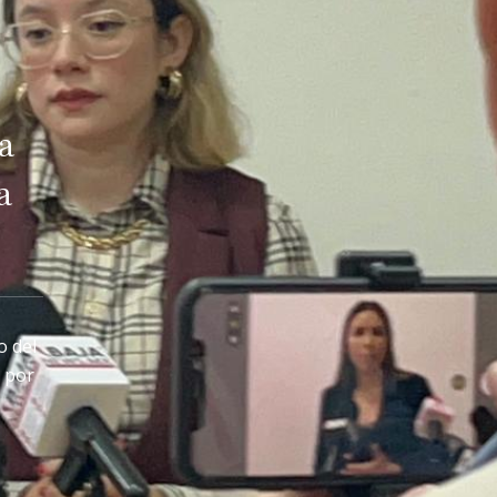
a
a
o del
s por