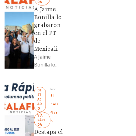
DA
revendido
A Jaime
329% por
Bonilla lo
encima …
grabaron
en el PT
de
Mexicali
A Jaime
Bonilla lo
grabaron en
el PT de
Mexicali;
Por: 
DE
ST
Llamadme
El 
AC
Ruffo
AD
Cala
O
“Mandela”;
fier
VÍA 
Evangelina
RÁPI
o
DA
Moreno no
Destapa el
soportó; Los