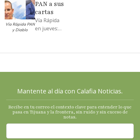
PAN a sus
…
cartas
Vía Rápida
Vía Rápida PAN
en jueves:
y Diablo
Destapa el
PAN a sus
cartas; El
Diablo, su
Cucho y su
plan; Rocío …
Mantente al día con Calafia Noticias.
Recibe en tu correo el contexto clave para entender lo que
pasa en Tijuana y la frontera, sin ruido y sin exceso de
notas.