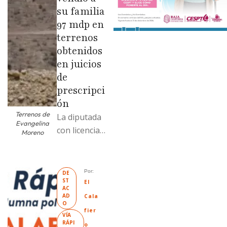
su familia
97 mdp en
terrenos
obtenidos
en juicios
de
prescripci
ón
Terrenos de
La diputada
Evangelina
con licencia
Moreno
vendió dos
terrenos con
antecedente
Por: 
DE
ST
s de
El 
AC
prescripción
AD
Cala
O
positiva; uno
fier
VÍA 
fue
RÁPI
o