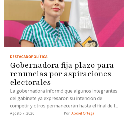
DESTACADO
POLÍTICA
Gobernadora fija plazo para
renuncias por aspiraciones
electorales
La gobernadora informó que algunos integrantes
del gabinete ya expresaron su intención de
competir y otros permanecerán hasta el final de la
administración
Agosto 7, 2026
Por: 
Abdiel Ortega