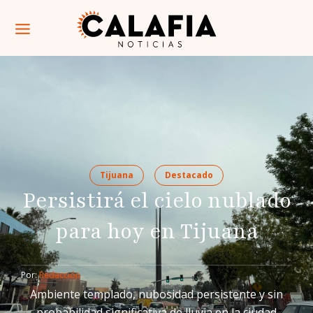
Tijuana
Destacado
Persistirá el cielo nublado
para hoy en Tijuana
Por: 
Redacción
Ambiente templado, nubosidad persistente y sin
probabilidad significativa de lluvia en la ciudad