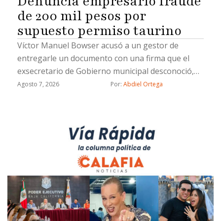
Denuncia empresario fraude
de 200 mil pesos por
supuesto permiso taurino
Víctor Manuel Bowser acusó a un gestor de
entregarle un documento con una firma que el
exsecretario de Gobierno municipal desconoció,
además señala a dos ex funcionarios: Miguel
Agosto 7, 2026
Por: 
Abdiel Ortega
Castorena y José Alonso López