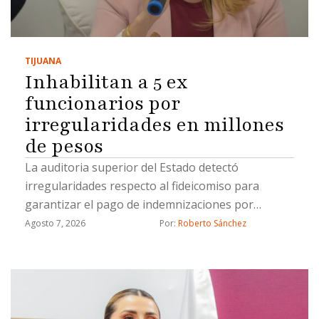
TIJUANA
Inhabilitan a 5 ex
funcionarios por
irregularidades en millones
de pesos
La auditoria superior del Estado detectó
irregularidades respecto al fideicomiso para
garantizar el pago de indemnizaciones por
fallecimiento a los causahabientes del personal
Agosto 7, 2026
Por: 
Roberto Sánchez
operativo de la Secretaría de Seguridad Pública
Municipal