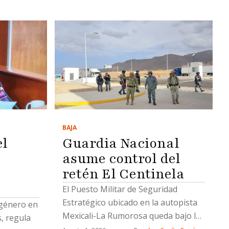
BAJA
el
Guardia Nacional
asume control del
retén El Centinela
El Puesto Militar de Seguridad
Estratégico ubicado en la autopista
 género en
Mexicali-La Rumorosa queda bajo la
, regula
operación de la Guardia Nacional; el