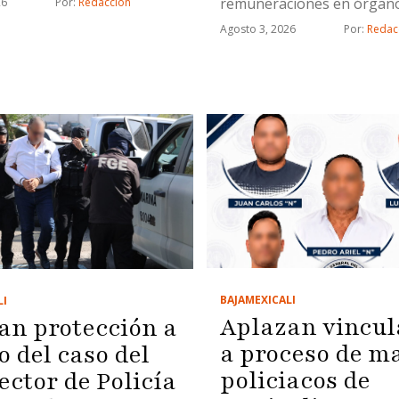
remuneraciones en órgan
26
Por: 
Redacción
electorales y fija disciplina
Agosto 3, 2026
Por: 
Redac
presupuestal
BAJA
MEXICALI
LI
Aplazan vincul
an protección a
a proceso de m
o del caso del
policiacos de
ector de Policía