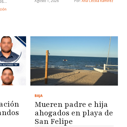
os
Agosto 1, 2026
Por: 
Ana Cecilia Ramírez
Ejército brindará apoyo temporal
ción
durante la transición
BAJA
ación
Mueren padre e hija
andos
ahogados en playa de
San Felipe