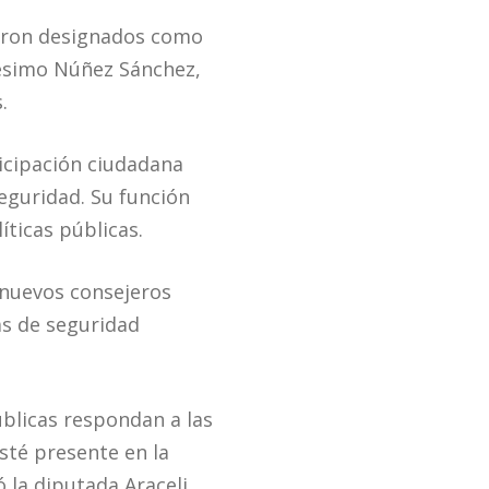
ueron designados como
nésimo Núñez Sánchez,
.
icipación ciudadana
eguridad. Su función
íticas públicas.
s nuevos consejeros
ias de seguridad
úblicas respondan a las
esté presente en la
ó la diputada Araceli