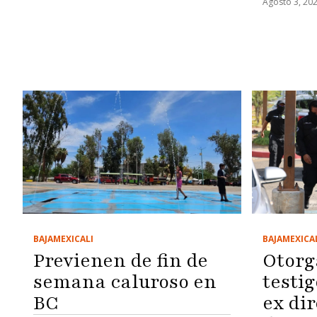
Agosto 3, 20
BAJA
MEXICA
BAJA
MEXICALI
Otorg
Previenen de fin de
testig
semana caluroso en
ex dir
BC