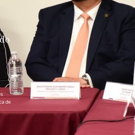
ldo
os
ca de