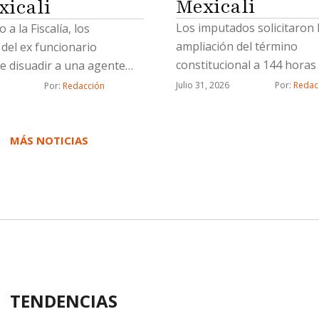
Mexicali
xicali
Los imputados solicitaron 
a la Fiscalía, los
ampliación del término
del ex funcionario
constitucional a 144 horas
e disuadir a una agente
o se presentara a declarar
Julio 31, 2026
Por: 
Redac
Por: 
Redacción
MÁS NOTICIAS
TENDENCIAS