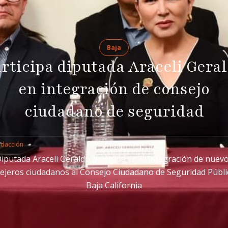
Baja
rticipa diputada Araceli Gera
en integración de consejo
ciudadano de seguridad
edacción
iputada Araceli Geraldo participa en la integración de nuev
ejeros ciudadanos al Consejo Ciudadano de Seguridad Públi
Baja California