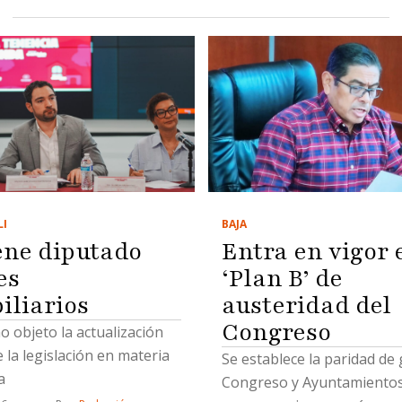
BAJA
LI
Entra en vigor 
ene diputado
‘Plan B’ de
es
austeridad del
iliarios
Congreso
 objeto la actualización
e la legislación en materia
Se establece la paridad de
a
Congreso y Ayuntamientos