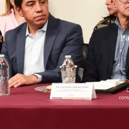
Pa
Por: 
R
D
cons