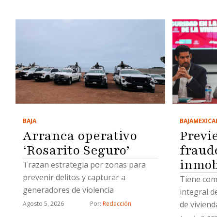
BAJA
MEXICA
BAJA
Previ
Arranca operativo
fraud
‘Rosarito Seguro’
inmob
Trazan estrategia por zonas para
prevenir delitos y capturar a
Tiene como
generadores de violencia
integral d
de viviend
Agosto 5, 2026
Por: 
Redacción