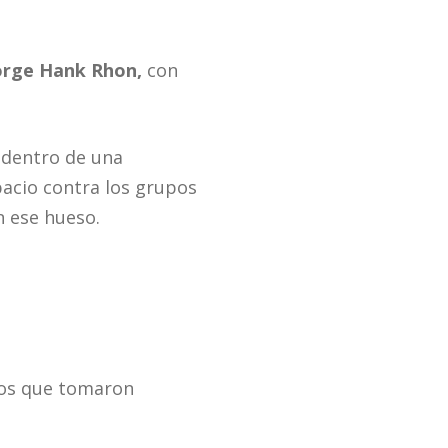
orge Hank Rhon,
con
e dentro de una
pacio contra los grupos
n ese hueso.
ros que tomaron