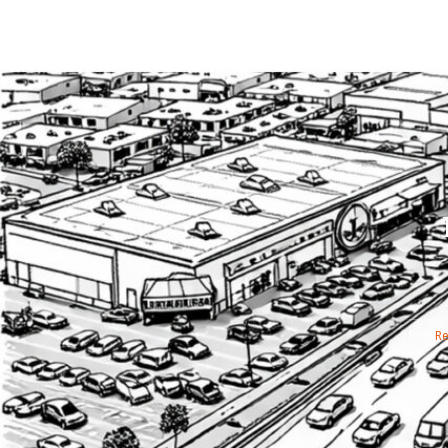
Por: 
R