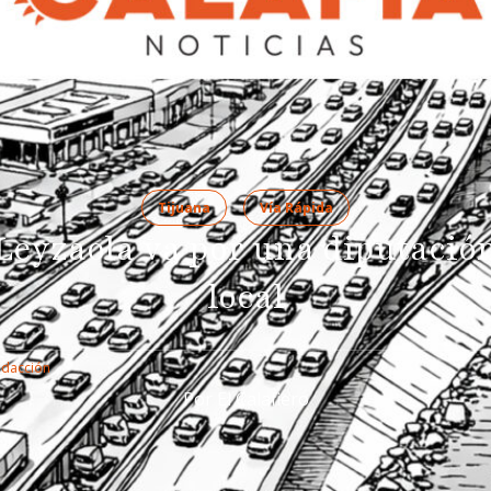
Tijuana
Vía Rápida
Leyzaola va por una diputació
local
edacción
Por El Calafiero