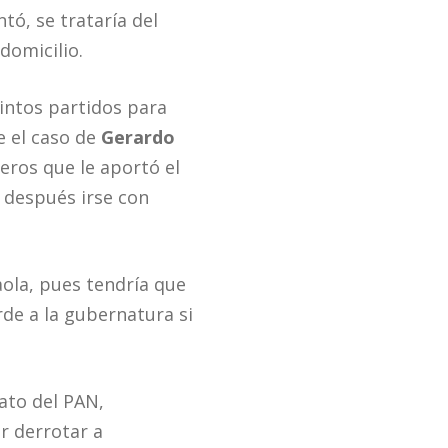
tó, se trataría del
domicilio.
intos partidos para
e el caso de
Gerardo
meros que le aportó el
a después irse con
aola, pues tendría que
rde a la gubernatura si
ato del PAN,
r derrotar a