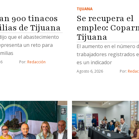
TIJUANA
Se recupera el
an 900 tinacos
empleo: Copar
ilias de Tijuana
Tijuana
 dijo que el abastecimiento
epresenta un reto para
El aumento en el número 
milias
trabajadores registrados e
es un indicador
26
Por: 
Redacción
Agosto 6, 2026
Por: 
Redac