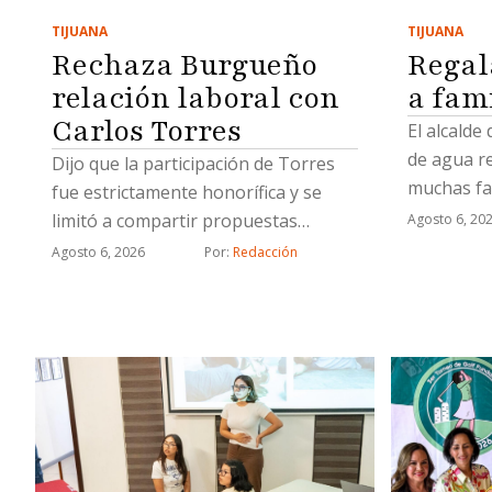
TIJUANA
TIJUANA
Regal
Rechaza Burgueño
a fam
relación laboral con
Carlos Torres
El alcalde
de agua r
Dijo que la participación de Torres
muchas fa
fue estrictamente honorífica y se
limitó a compartir propuestas
Agosto 6, 20
relacionadas con proyectos
Agosto 6, 2026
Por: 
Redacción
estratégicos