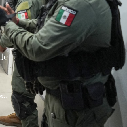
de
ses,