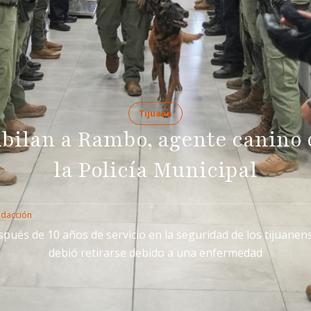
Tijuana
ubilan a Rambo, agente canino 
la Policía Municipal
edacción
pués de 10 años de servicio en la seguridad de los tijuanen
debió retirarse debido a una enfermedad