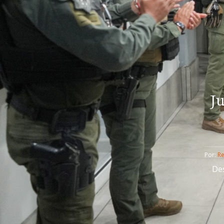
J
Por: 
R
Des