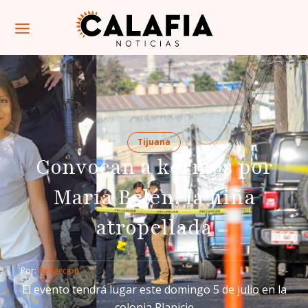
Tijuana
Convocan a kermés por
María Belén, la niña
atropellada
Por: 
Redacción
El evento tendrá lugar este domingo 5 de julio en la
colonia Planicie