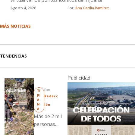
Agosto 4, 2026
Por: 
Ana Cecilia Ramírez
MÁS NOTICIAS
TENDENCIAS
Publicidad
Por: 
TI
JU
Redacc
A
N
ión
A
Más de 2 mil
personas
fueron