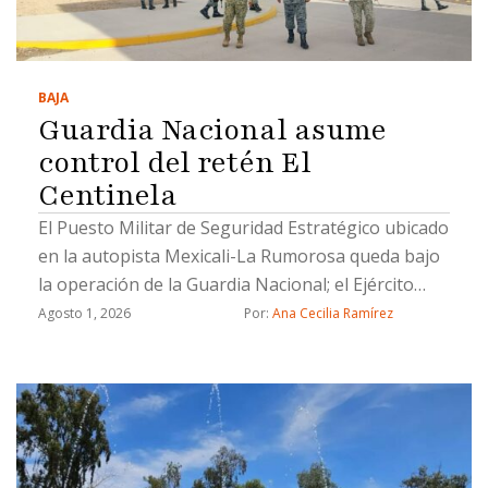
BAJA
Guardia Nacional asume
control del retén El
Centinela
El Puesto Militar de Seguridad Estratégico ubicado
en la autopista Mexicali-La Rumorosa queda bajo
la operación de la Guardia Nacional; el Ejército
brindará apoyo temporal durante la transición
Agosto 1, 2026
Por: 
Ana Cecilia Ramírez