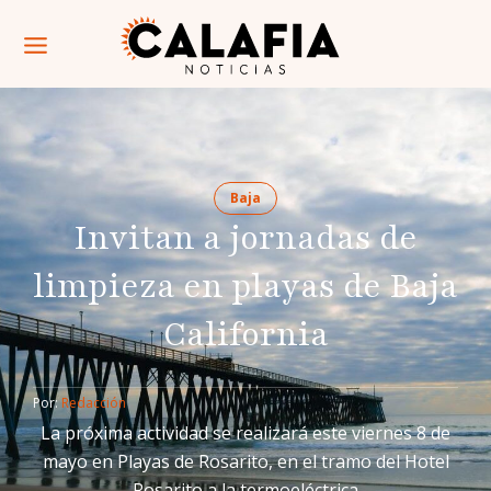
Baja
Invitan a jornadas de
limpieza en playas de Baja
California
Por: 
Redacción
La próxima actividad se realizará este viernes 8 de
mayo en Playas de Rosarito, en el tramo del Hotel
Rosarito a la termoeléctrica