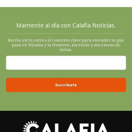
mixtas en
sus
principales
Mantente al día con Calafia Noticias.
termómetro
s
Recibe en tu correo el contexto clave para entender lo que
económicos.
pasa en Tijuana y la frontera, sin ruido y sin exceso de
notas.