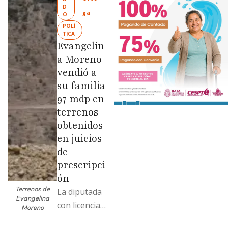
Limpia” en
D
ga
O
colonias de
POLÍ
las …
TICA
Evangelin
a Moreno
vendió a
su familia
97 mdp en
terrenos
obtenidos
en juicios
de
prescripci
ón
Terrenos de
La diputada
Evangelina
con licencia
Moreno
vendió dos