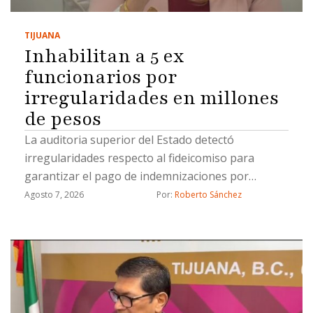
TIJUANA
Inhabilitan a 5 ex
funcionarios por
irregularidades en millones
de pesos
La auditoria superior del Estado detectó
irregularidades respecto al fideicomiso para
garantizar el pago de indemnizaciones por
fallecimiento a los causahabientes del personal
Agosto 7, 2026
Por: 
Roberto Sánchez
operativo de la Secretaría de Seguridad Pública
Municipal