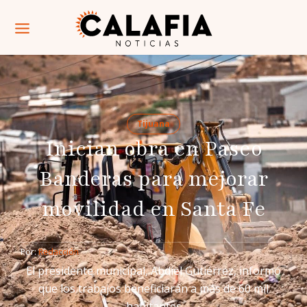
Tijuana
Inician obra en Paseo
Banderas para mejorar
movilidad en Santa Fe
Por: 
Redacción
El presidente municipal, Abdiel Gutiérrez, informó
que los trabajos beneficiarán a más de 60 mil
habitantes