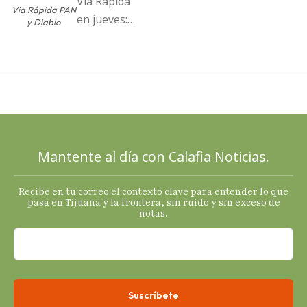
Vía Rápida
Vía Rápida PAN
en jueves:
y Diablo
Destapa el
PAN a sus
cartas; El
Diablo, su
Cucho y su
plan; Rocío …
Mantente al día con Calafia Noticias.
Recibe en tu correo el contexto clave para entender lo que
pasa en Tijuana y la frontera, sin ruido y sin exceso de
notas.