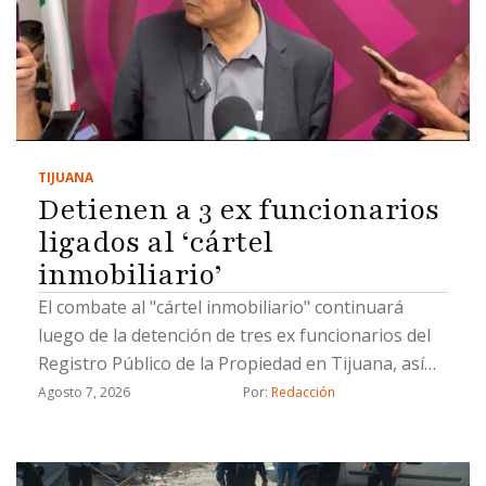
TIJUANA
Detienen a 3 ex funcionarios
ligados al ‘cártel
inmobiliario’
El combate al "cártel inmobiliario" continuará
luego de la detención de tres ex funcionarios del
Registro Público de la Propiedad en Tijuana, así
como un civil, por hacer cambios de propiedad de
Agosto 7, 2026
Por: 
Redacción
manera ilícita, informó el coordinador de Gabinete
de la Fiscalía General del Estado (FGE), Juan Carlos
Buenrostro.Los detenidos están involucrados en