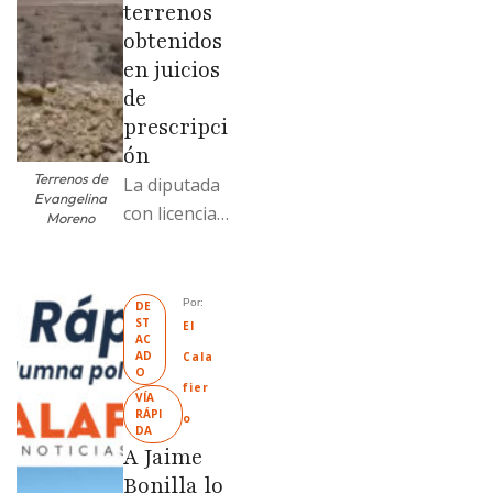
terrenos
obtenidos
en juicios
de
prescripci
ón
Terrenos de
La diputada
Evangelina
con licencia
Moreno
vendió dos
terrenos con
antecedente
Por: 
DE
ST
s de
El 
AC
prescripción
AD
Cala
O
positiva; uno
fier
VÍA 
fue
RÁPI
o
DA
revendido
A Jaime
329% por
Bonilla lo