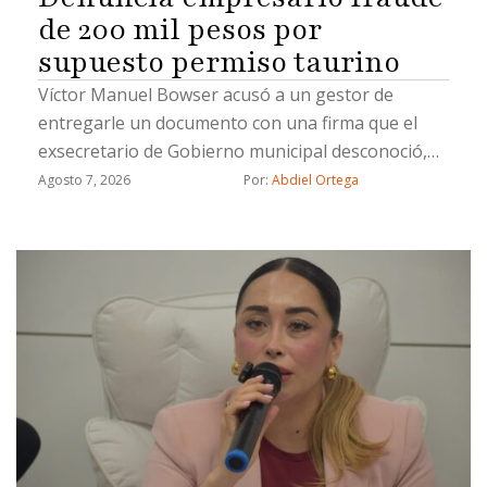
de 200 mil pesos por
supuesto permiso taurino
Víctor Manuel Bowser acusó a un gestor de
entregarle un documento con una firma que el
exsecretario de Gobierno municipal desconoció,
además señala a dos ex funcionarios: Miguel
Agosto 7, 2026
Por: 
Abdiel Ortega
Castorena y José Alonso López