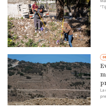
Más
“Ti
D
E
m
p
La 
pre