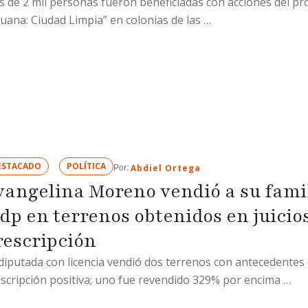
 de 2 mil personas fueron beneficiadas con acciones del p
en el ejido Francisco Villa
juana: Ciudad Limpia” en colonias de las …
Sección, la víctima acudió a
donde …
ESTACADO
POLÍTICA
Abdiel Ortega
Por: 
vangelina Moreno vendió a su famil
dp en terrenos obtenidos en juicio
rescripción
diputada con licencia vendió dos terrenos con antecedentes
scripción positiva; uno fue revendido 329% por encima …