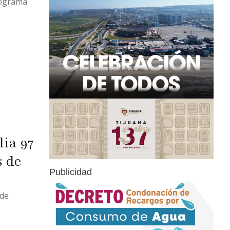
rograma
 Segunda
l lugar,
ia 97
s de
Publicidad
 de