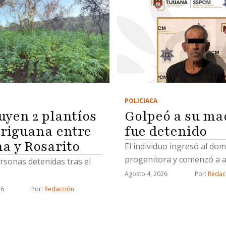
POLICIACA
Golpeó a su ma
uyen 2 plantíos
fue detenido
riguana entre
na y Rosarito
El individuo ingresó al domi
progenitora y comenzó a a
rsonas detenidas tras el
Agosto 4, 2026
Por: 
Redac
26
Por: 
Redacción