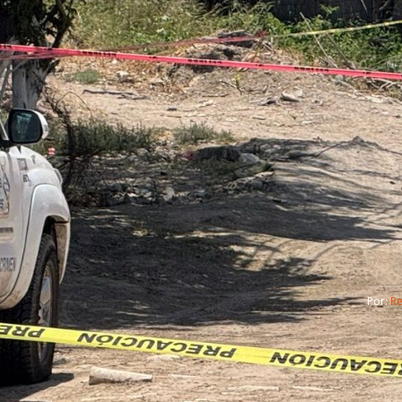
Por: 
R