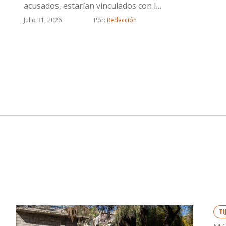
acusados, estarían vinculados con la
célula delictiva de “Los Rusos”
Julio 31, 2026
Por: 
Redacción
T