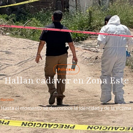
Policiaca
Hallan cadáver en Zona Este
edacción
Hasta el momento se desconoce la identidad y de la víctima.