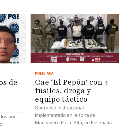
POLICIACA
Cae ‘El Pepón’ con 4
os de
fusiles, droga y
e
equipo táctico
e
Operativo institucional
implementado en la zona de
dos por
Maneadero Parte Alta, en Ensenada
bo