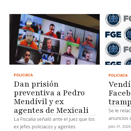
POLICIACA
POLICIACA
Dan prisión
Vendí
preventiva a Pedro
Faceb
Mendívil y ex
tramp
agentes de Mexicali
Se le rela
anuncios d
La Fiscalia señaló ante el juez que los
ex jefes policiacos y agentes
Julio 31, 2026