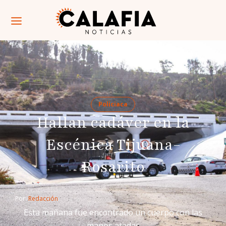
Policiaca
Hallan cadáver en la
Escénica Tijuana-
Rosarito
Por: 
Redacción
Esta mañana fue encontrado un cuerpo con las
manos atadas