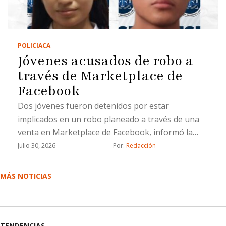
POLICIACA
Jóvenes acusados de robo a
través de Marketplace de
Facebook
Dos jóvenes fueron detenidos por estar
implicados en un robo planeado a través de una
venta en Marketplace de Facebook, informó la
Fiscalía General del Estado (FGE).La Fiscalía
Julio 30, 2026
Por: 
Redacción
aprehendió a Lluvia Lizeth “N”, y Saúl Emmanuel
“N”, por su probable responsabilidad en el delito
MÁS NOTICIAS
de robo calificado cometido por dos o más
personas armadas y ejecutado con violencia.De
acuerdo con la investigación, el 21 de marzo de
2026 la víctima contactó, a través de Facebook
TENDENCIAS