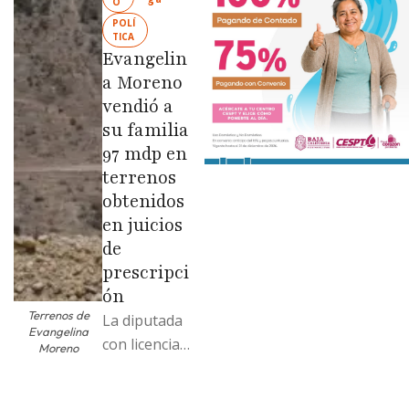
O
colonias de
POLÍ
las …
TICA
Evangelin
a Moreno
vendió a
su familia
97 mdp en
terrenos
obtenidos
en juicios
de
prescripci
ón
Terrenos de
La diputada
Evangelina
con licencia
Moreno
vendió dos
terrenos con