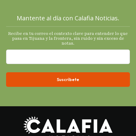
sus
principales
Mantente al día con Calafia Noticias.
termómetro
s
Recibe en tu correo el contexto clave para entender lo que
económicos.
pasa en Tijuana y la frontera, sin ruido y sin exceso de
notas.