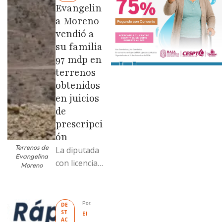
Evangelin
a Moreno
vendió a
su familia
97 mdp en
terrenos
obtenidos
en juicios
de
prescripci
ón
Terrenos de
La diputada
Evangelina
con licencia
Moreno
vendió dos
terrenos con
antecedente
Por: 
DE
ST
s de
El 
AC