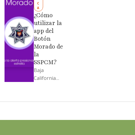
C
Evangelina
A
Moreno no
¿Cómo
soportó; Los
utilizar la
…
app del
Botón
Morado de
la
SSPCM?
Baja
California
llega al
cierre de
2025 con
señales
mixtas en
sus
principales