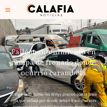
Tijuana
Falló mantenimiento en
rampa de frenado donde
ocurrió carambola
Por: 
Redacción
El ingeniero Guillermo Willys precisó que la línea
roja que señala por donde deben ir los choferes
transportistas, estaba totalmente despintada