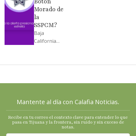
Botón
Morado de
la
SSPCM?
Baja
California
llega al
cierre de
2025 con
señales
mixtas en
sus
principales
Mantente al día con Calafia Noticias.
termómetro
s
Recibe en tu correo el contexto clave para entender lo que
económicos.
pasa en Tijuana y la frontera, sin ruido y sin exceso de
notas.