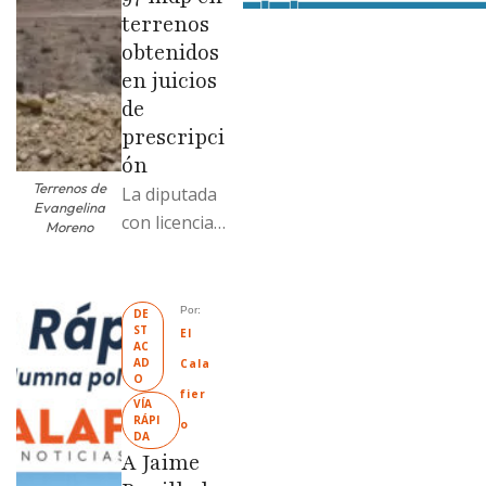
terrenos
obtenidos
en juicios
de
prescripci
ón
Terrenos de
La diputada
Evangelina
con licencia
Moreno
vendió dos
terrenos con
antecedente
Por: 
DE
ST
s de
El 
AC
prescripción
AD
Cala
O
positiva; uno
fier
VÍA 
fue
RÁPI
o
DA
revendido
A Jaime
329% por