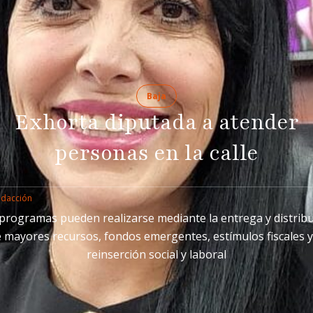
Baja
Exhorta diputada a atender
personas en la calle
edacción
programas pueden realizarse mediante la entrega y distrib
 mayores recursos, fondos emergentes, estímulos fiscales y
reinserción social y laboral