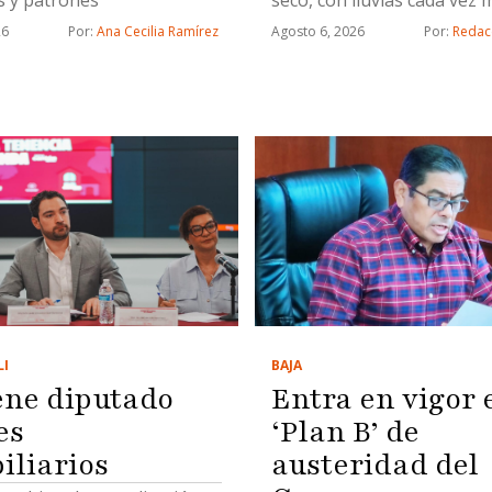
escasas
26
Por: 
Ana Cecilia Ramírez
Agosto 6, 2026
Por: 
Redac
BAJA
LI
Entra en vigor 
ene diputado
‘Plan B’ de
es
austeridad del
iliarios