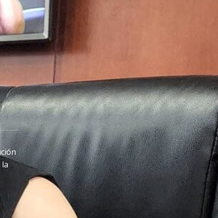
ución
 la