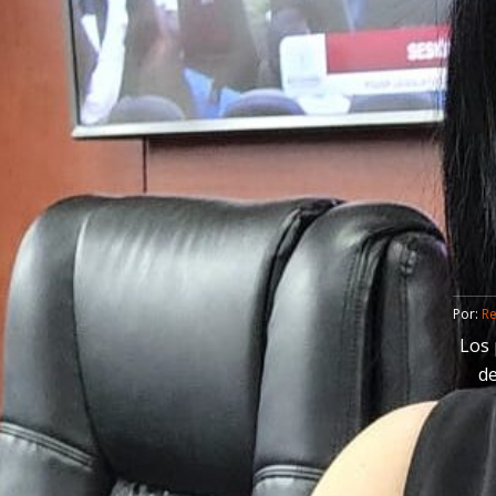
Por: 
R
Los 
de