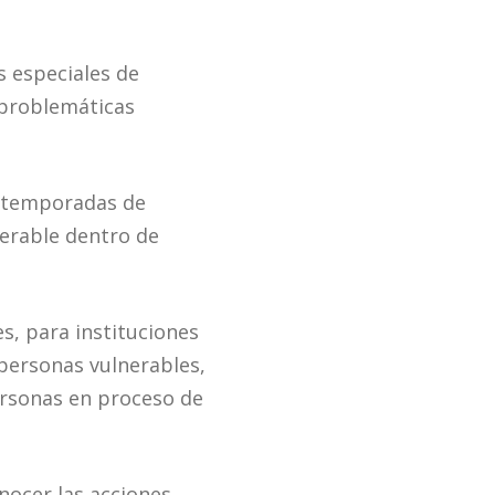
s especiales de
 problemáticas
e temporadas de
nerable dentro de
es, para instituciones
 personas vulnerables,
ersonas en proceso de
nocer las acciones