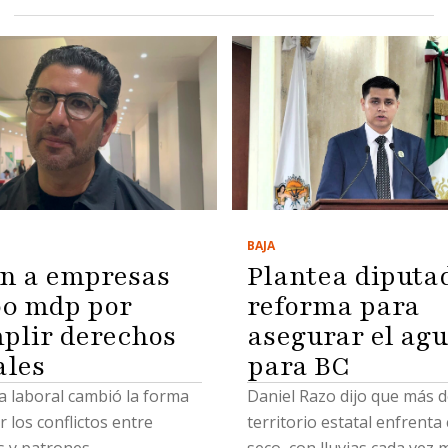
BAJA
n a empresas
Plantea diputa
00 mdp por
reforma para
plir derechos
asegurar el ag
ales
para BC
a laboral cambió la forma
Daniel Razo dijo que más d
r los conflictos entre
territorio estatal enfrenta
 y patrones
seco, con lluvias cada vez 