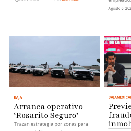
Agosto 6, 20
BAJA
MEXICA
BAJA
Previ
Arranca operativo
fraud
‘Rosarito Seguro’
inmob
Trazan estrategia por zonas para