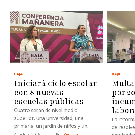
BAJA
BAJA
Multa
Iniciará ciclo escolar
por 2
con 8 nuevas
incum
escuelas públicas
labor
Cuatro serán de nivel medio
superior, una universidad, una
La reform
primaria, un jardín de niños y un
de resolve
Centro de Atención Múltiple
empleados
Agosto 7, 2026
Por: 
Redacción