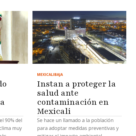
MEXICALI
BAJA
Instan a proteger la
do
salud ante
contaminación en
ua
Mexicali
Se hace un llamado a la población
el 90% del
para adoptar medidas preventivas y
 clima muy
mitigar el impacto ambiental
más