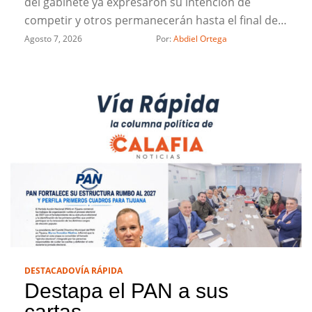
del gabinete ya expresaron su intención de
competir y otros permanecerán hasta el final de
la administración
Agosto 7, 2026
Por: 
Abdiel Ortega
DESTACADO
VÍA RÁPIDA
Destapa el PAN a sus
cartas