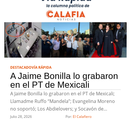
DESTACADO
VÍA RÁPIDA
A Jaime Bonilla lo grabaron
en el PT de Mexicali
A Jaime Bonilla lo grabaron en el PT de Mexicali;
Llamadme Ruffo “Mandela”; Evangelina Moreno
no soportó; Los Abdielovers; y Socavón de
solteras pero no solas
Julio 28, 2026
Por: 
El Calafiero