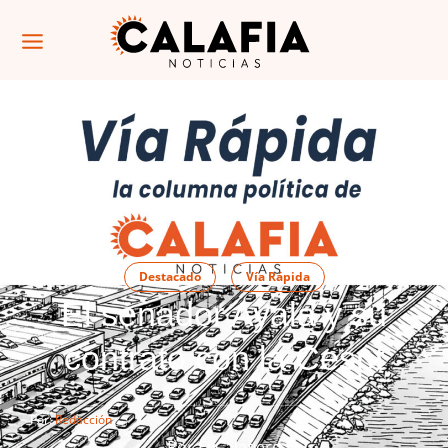
Destacado
Vía Rápida
El senador Ayala y su
contrato con la Cespt
Por: 
Redacción
Por El Calafiero