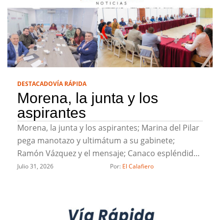
DESTACADO
VÍA RÁPIDA
Morena, la junta y los
aspirantes
Morena, la junta y los aspirantes; Marina del Pilar
pega manotazo y ultimátum a su gabinete;
Ramón Vázquez y el mensaje; Canaco espléndido;
Evangelina Moreno, lengua larga y un Socavón de
Julio 31, 2026
Por: 
El Calafiero
muertito