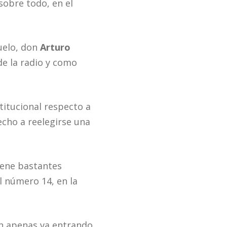
sobre todo, en el
uelo, don
Arturo
e la radio y como
titucional respecto a
echo a reelegirse una
tiene bastantes
el número 14, en la
ien apenas va entrando