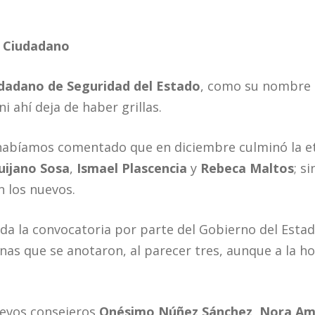
o Ciudadano
dadano de Seguridad del Estado
, como su nombre l
 ahí deja de haber grillas.
 habíamos comentado que en diciembre culminó la et
uijano
Sosa
,
Ismael Plascencia
y
Rebeca Maltos
; s
n los nuevos.
da la convocatoria por parte del Gobierno del Est
as que se anotaron, al parecer tres, aunque a la ho
evos consejeros
Onésimo Núñez Sánchez
,
Nora Amé