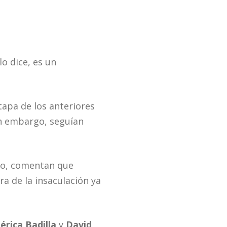
o dice, es un
apa de los anteriores
in embargo, seguían
ado, comentan que
ra de la insaculación ya
rica Badilla
y
David