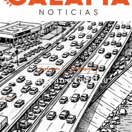
Destacado
Vía Rápida
Destapan a Geraldo
edacción
Por El Calafiero