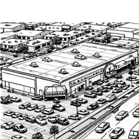
Por: 
R