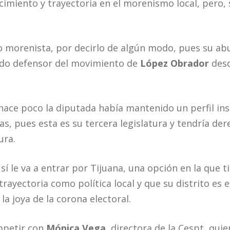
cimiento y trayectoria en el morenismo local, pero, 
o morenista, por decirlo de algún modo, pues su ab
ido defensor del movimiento de
López Obrador
desd
ace poco la diputada había mantenido un perfil ins
s, pues esta es su tercera legislatura y tendría der
ura.
 sí le va a entrar por Tijuana, una opción en la que 
trayectoria como política local y que su distrito es 
la joya de la corona electoral.
mpetir con
Mónica Vega
, directora de la Cespt, qu