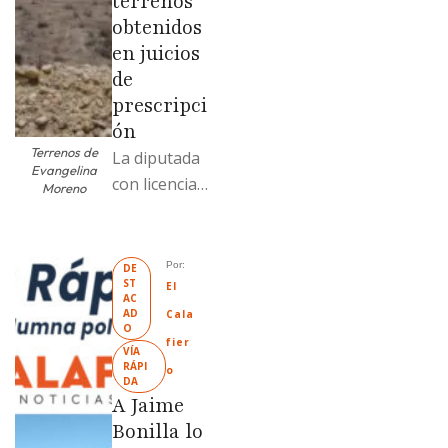
terrenos
obtenidos
en juicios
de
prescripci
ón
Terrenos de
La diputada
Evangelina
con licencia
Moreno
vendió dos
terrenos con
antecedente
Por: 
DE
ST
s de
El 
AC
prescripción
AD
Cala
O
positiva; uno
fier
VÍA 
fue
RÁPI
o
DA
revendido
A Jaime
329% por
Bonilla lo
encima …