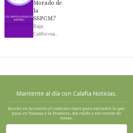
Morado de
la
SSPCM?
Baja
California
llega al
cierre de
2025 con
señales
mixtas en
sus
principales
Mantente al día con Calafia Noticias.
termómetro
s
Recibe en tu correo el contexto clave para entender lo que
económicos.
pasa en Tijuana y la frontera, sin ruido y sin exceso de
notas.