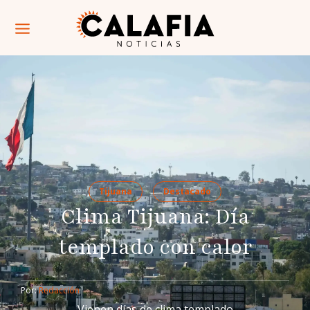
Tijuana
Destacado
Clima Tijuana: Día
templado con calor
Por: 
Redacción
Vienen días de clima templado