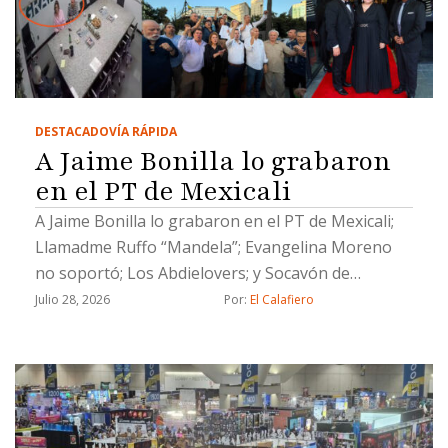
DESTACADO
VÍA RÁPIDA
A Jaime Bonilla lo grabaron
en el PT de Mexicali
A Jaime Bonilla lo grabaron en el PT de Mexicali;
Llamadme Ruffo “Mandela”; Evangelina Moreno
no soportó; Los Abdielovers; y Socavón de
solteras pero no solas
Julio 28, 2026
Por: 
El Calafiero