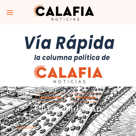
Destacado
Vía Rápida
Chica Badabun
Por: 
Redacción
Por El Calafiero