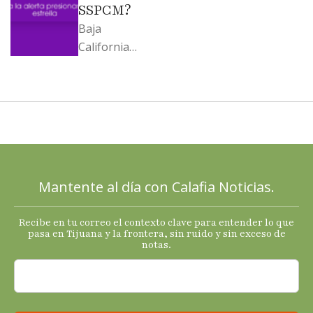
SSPCM?
Baja
California
llega al
cierre de
2025 con
señales
mixtas en
sus
principales
Mantente al día con Calafia Noticias.
termómetro
s
Recibe en tu correo el contexto clave para entender lo que
económicos.
pasa en Tijuana y la frontera, sin ruido y sin exceso de
notas.