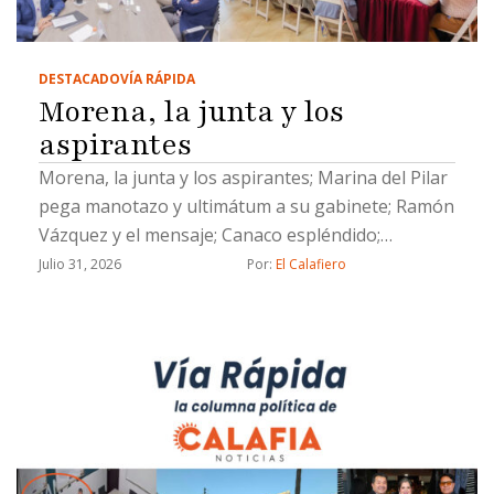
DESTACADO
VÍA RÁPIDA
Morena, la junta y los
aspirantes
Morena, la junta y los aspirantes; Marina del Pilar
pega manotazo y ultimátum a su gabinete; Ramón
Vázquez y el mensaje; Canaco espléndido;
Evangelina Moreno, lengua larga y un Socavón de
Julio 31, 2026
Por: 
El Calafiero
muertito