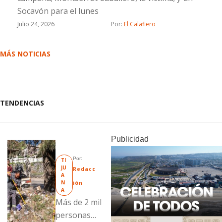
Socavón para el lunes
Julio 24, 2026
Por: 
El Calafiero
MÁS NOTICIAS
TENDENCIAS
Publicidad
Por: 
TI
JU
Redacc
A
N
ión
A
Más de 2 mil
personas