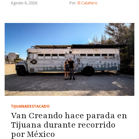
Chicali
Agosto 6, 2026
Por: 
El Calafiero
TIJUANA
DESTACADO
Van Creando hace parada en
Tijuana durante recorrido
por México