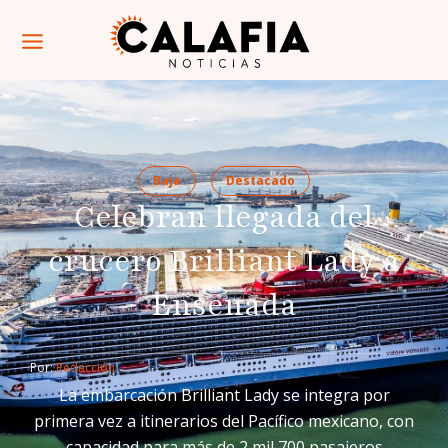
Baja
Destacado
Celebran llegada del
crucero Brilliant Lady a
Ensenada
Por: 
Redacción
La embarcación Brilliant Lady se integra por
primera vez a itinerarios del Pacífico mexicano, con
capacidad para más de 2 mil 700 pasajeros