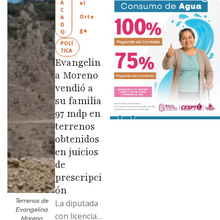
A
el 
Ciudad
C
Orte
A
Limpia” en
D
ga
O
colonias de
POLÍ
las …
TICA
Evangelin
a Moreno
vendió a
su familia
97 mdp en
terrenos
obtenidos
en juicios
de
prescripci
ón
Terrenos de
La diputada
Evangelina
con licencia
Moreno