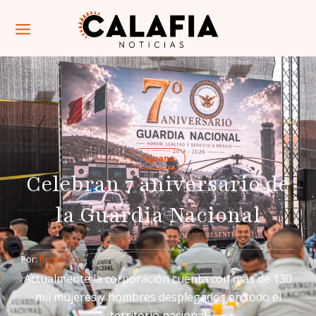
Tijuana
Celebran 7 aniversario de
la Guardia Nacional
Por: 
Redacción
Actualmente la corporación cuenta con más de 130
mil mujeres y hombres desplegados en todo el
territorio nacional