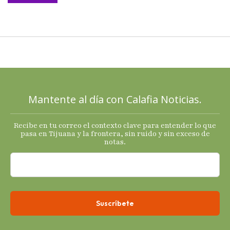
llega al
cierre de
2025 con
señales
mixtas en
sus
principales
Mantente al día con Calafia Noticias.
termómetro
s
Recibe en tu correo el contexto clave para entender lo que
económicos.
pasa en Tijuana y la frontera, sin ruido y sin exceso de
notas.