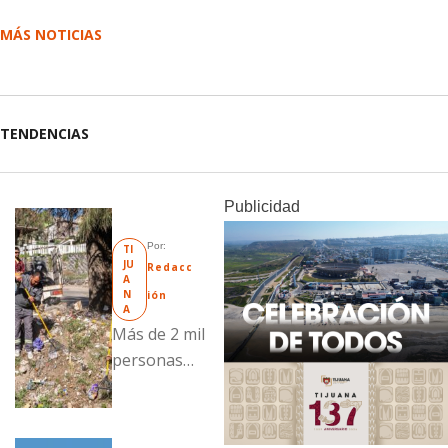
MÁS NOTICIAS
TENDENCIAS
Publicidad
Por: 
TI
JU
Redacc
A
N
ión
A
Más de 2 mil
personas
fueron
beneficiadas
con acciones