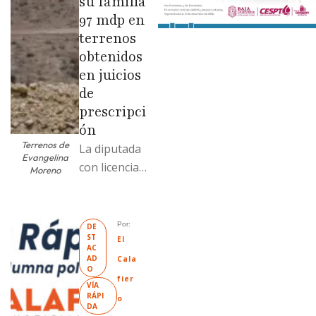
su familia
97 mdp en
terrenos
obtenidos
en juicios
de
prescripci
ón
Terrenos de
La diputada
Evangelina
con licencia
Moreno
vendió dos
terrenos con
antecedente
Por: 
DE
ST
s de
El 
AC
prescripción
AD
Cala
O
positiva; uno
fier
VÍA 
fue
RÁPI
o
DA
revendido