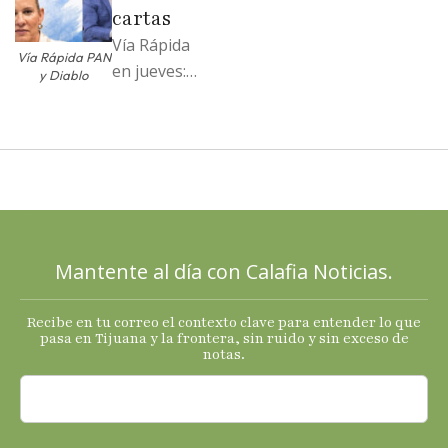
…
cartas
Vía Rápida
Vía Rápida PAN
en jueves:
y Diablo
Destapa el
PAN a sus
cartas; El
Diablo, su
Cucho y su
plan; Rocío …
Mantente al día con Calafia Noticias.
Recibe en tu correo el contexto clave para entender lo que
pasa en Tijuana y la frontera, sin ruido y sin exceso de
notas.