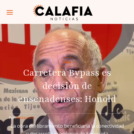
Baja
Carretera Bypass es
decisión de
ensenadenses: Honold
Por: 
Redacción
La obra del libramiento beneficiaría la conectividad
y desarrollo económico de Ensenada