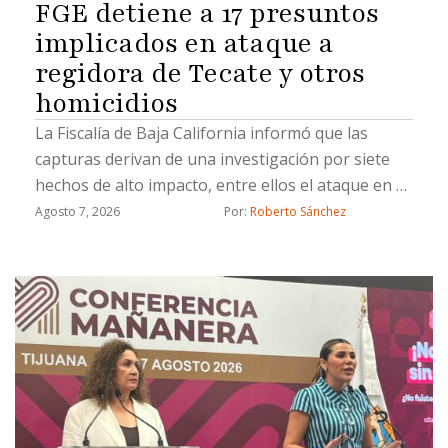
FGE detiene a 17 presuntos
implicados en ataque a
regidora de Tecate y otros
homicidios
La Fiscalía de Baja California informó que las
capturas derivan de una investigación por siete
hechos de alto impacto, entre ellos el ataque en el
que fue asesinado el esposo de una regidora de
Agosto 7, 2026
Por: 
Roberto Sánchez
Tecate; durante el operativo también aseguró
armas, droga y equipo táctico