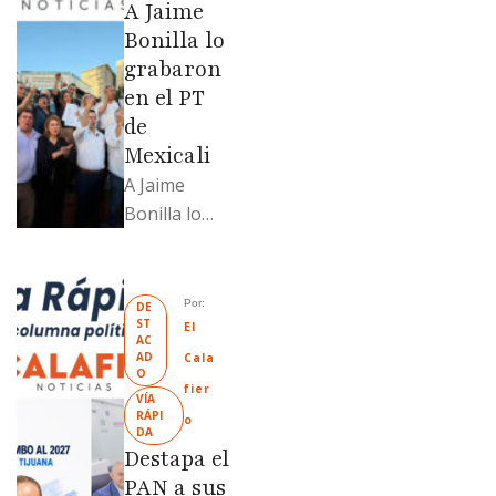
A Jaime
329% por
Bonilla lo
encima …
grabaron
en el PT
de
Mexicali
A Jaime
Bonilla lo
grabaron en
el PT de
Mexicali;
Por: 
DE
ST
Llamadme
El 
AC
Ruffo
AD
Cala
O
“Mandela”;
fier
VÍA 
Evangelina
RÁPI
o
DA
Moreno no
Destapa el
soportó; Los
PAN a sus