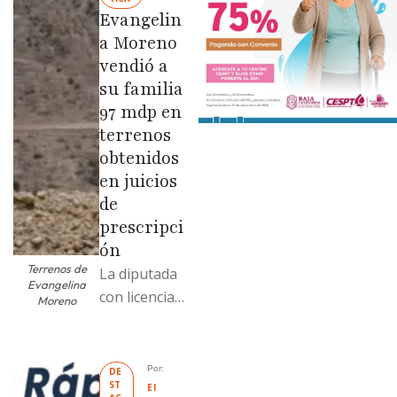
Evangelin
a Moreno
vendió a
su familia
97 mdp en
terrenos
obtenidos
en juicios
de
prescripci
ón
Terrenos de
La diputada
Evangelina
con licencia
Moreno
vendió dos
terrenos con
antecedente
Por: 
DE
ST
s de
El 