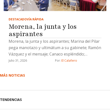
DESTACADO
VÍA RÁPIDA
Morena, la junta y los
aspirantes
Morena, la junta y los aspirantes; Marina del Pilar
pega manotazo y ultimátum a su gabinete; Ramón
Vázquez y el mensaje; Canaco espléndido;
Evangelina Moreno, lengua larga y un Socavón de
Julio 31, 2026
Por: 
El Calafiero
muertito
MÁS NOTICIAS
TENDENCIAS