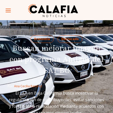
Economía
Destacado
Buscan mejorar imagen
con programa Amigos del
SAT BC
Por: 
Ana Cecilia Ramírez
El SAT en Baja California busca incentivar la
regularización de contribuyentes, evitar sanciones
y fortalecer la recaudación mediante acuerdos con
organismos empresariales