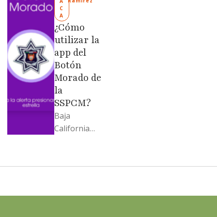
Ramírez
A
C
Evangelina
A
Moreno no
¿Cómo
soportó; Los
utilizar la
…
app del
Botón
Morado de
la
SSPCM?
Baja
California
llega al
cierre de
2025 con
señales
mixtas en
sus
principales