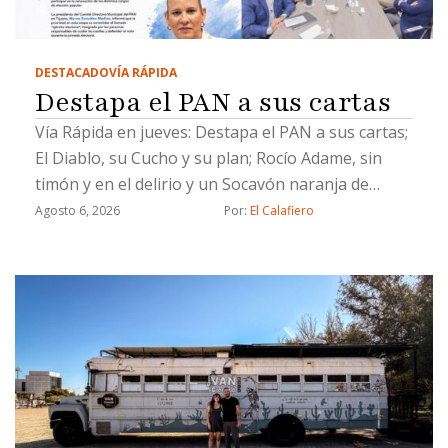
DESTACADO
VÍA RÁPIDA
Destapa el PAN a sus cartas
Vía Rápida en jueves: Destapa el PAN a sus cartas;
El Diablo, su Cucho y su plan; Rocío Adame, sin
timón y en el delirio y un Socavón naranja de
Chicali
Agosto 6, 2026
Por: 
El Calafiero