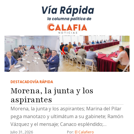
DESTACADO
VÍA RÁPIDA
Morena, la junta y los
aspirantes
Morena, la junta y los aspirantes; Marina del Pilar
pega manotazo y ultimátum a su gabinete; Ramón
Vázquez y el mensaje; Canaco espléndido;
Evangelina Moreno, lengua larga y un Socavón de
Julio 31, 2026
Por: 
El Calafiero