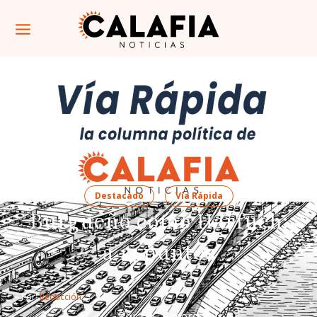
Destacado
Vía Rápida
Burgueño como Harfuch:
a 14 puntos
Por: 
Redacción
Por El Calafiero