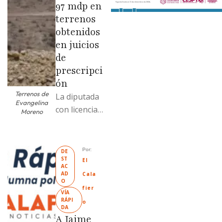
97 mdp en
terrenos
obtenidos
en juicios
de
prescripci
ón
Terrenos de
La diputada
Evangelina
con licencia
Moreno
vendió dos
terrenos con
antecedente
Por: 
DE
ST
s de
El 
AC
prescripción
AD
Cala
O
positiva; uno
fier
VÍA 
fue
RÁPI
o
DA
revendido
A Jaime