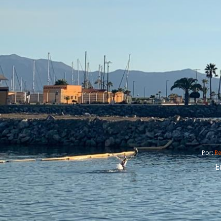
Por: 
R
E