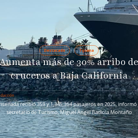
Destacado
Tijuana
Aumenta más de 30% arribo d
cruceros a Baja California
edacción
nsenada recibió 359 y 1,345,364 pasajeros en 2025, informó 
secretario de Turismo, Miguel Ángel Badiola Montaño