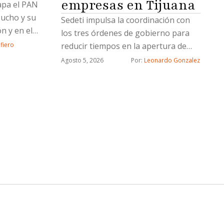
empresas en Tijuana
apa el PAN
Cucho y su
Sedeti impulsa la coordinación con
n y en el
los tres órdenes de gobierno para
ja de
reducir tiempos en la apertura de
afiero
nuevos negocios
Agosto 5, 2026
Por: 
Leonardo Gonzalez