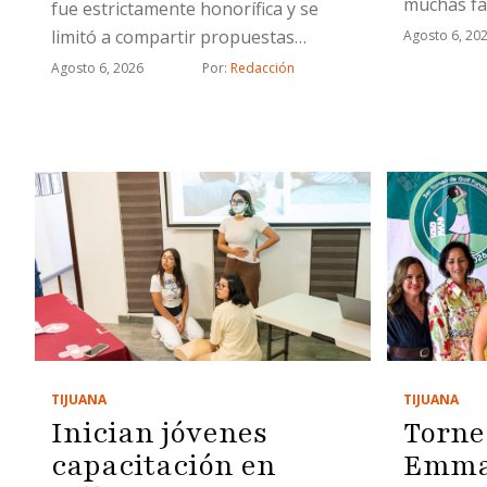
muchas fa
fue estrictamente honorífica y se
limitó a compartir propuestas
Agosto 6, 20
relacionadas con proyectos
Agosto 6, 2026
Por: 
Redacción
estratégicos
TIJUANA
TIJUANA
Inician jóvenes
Torne
capacitación en
Emma 