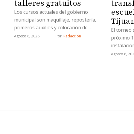
talleres gratuitos
trans
escue
Los cursos actuales del gobierno
Tijua
municipal son maquillaje, repostería,
primeros auxilios y colocación de
El torneo 
uñas acrílicas
Agosto 6, 2026
Por: 
Redacción
próximo 1
instalaci
Agosto 6, 20