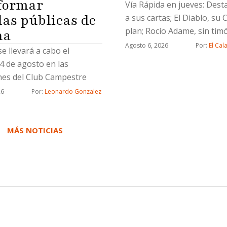
formar
Vía Rápida en jueves: Dest
las públicas de
a sus cartas; El Diablo, su 
plan; Rocío Adame, sin timó
na
delirio y un Socavón naran
Agosto 6, 2026
Por: 
El Cal
se llevará a cabo el
Chicali
4 de agosto en las
ones del Club Campestre
26
Por: 
Leonardo Gonzalez
MÁS NOTICIAS