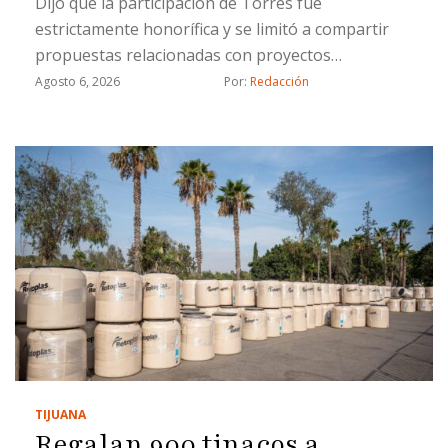
Dijo que la participación de Torres fue
estrictamente honorífica y se limitó a compartir
propuestas relacionadas con proyectos
estratégicos
Agosto 6, 2026
Por: 
Redacción
TIJUANA
Regalan 900 tinacos a