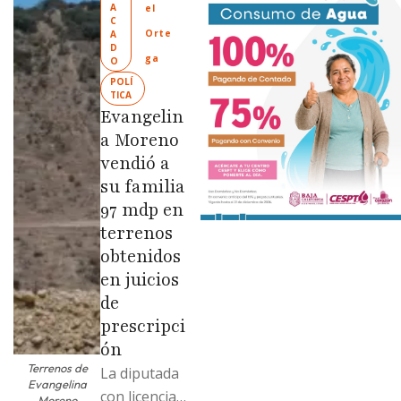
A
el 
Ciudad
C
Orte
A
Limpia” en
D
ga
O
colonias de
POLÍ
las …
TICA
Evangelin
a Moreno
vendió a
su familia
97 mdp en
terrenos
obtenidos
en juicios
de
prescripci
ón
Terrenos de
La diputada
Evangelina
con licencia
Moreno