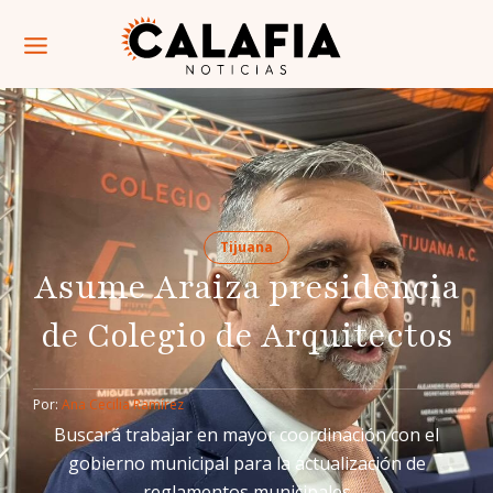
Tijuana
Asume Araiza presidencia
de Colegio de Arquitectos
Por: 
Ana Cecilia Ramírez
Buscará trabajar en mayor coordinación con el
gobierno municipal para la actualización de
reglamentos municipales