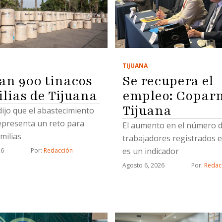
TIJUANA
Se recupera el
an 900 tinacos
empleo: Copar
ilias de Tijuana
Tijuana
 dijo que el abastecimiento
epresenta un reto para
El aumento en el número 
milias
trabajadores registrados e
es un indicador
26
Por: 
Redacción
Agosto 6, 2026
Por: 
Redac