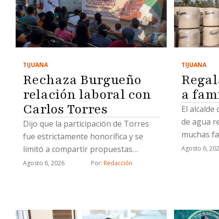
TIJUANA
TIJUANA
Regal
Rechaza Burgueño
a fam
relación laboral con
Carlos Torres
El alcalde
de agua r
Dijo que la participación de Torres
muchas fa
fue estrictamente honorífica y se
limitó a compartir propuestas
Agosto 6, 20
relacionadas con proyectos
Agosto 6, 2026
Por: 
Redacción
estratégicos