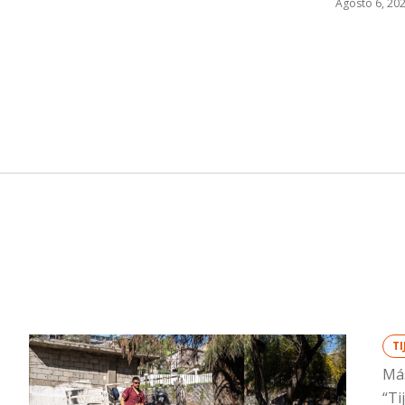
Agosto 6, 20
T
Más
“Ti