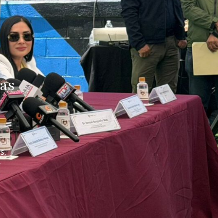
as
s,
y