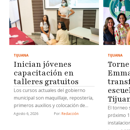
TIJUANA
TIJUANA
Inician jóvenes
Torne
capacitación en
Emma 
talleres gratuitos
trans
escue
Los cursos actuales del gobierno
Tijua
municipal son maquillaje, repostería,
primeros auxilios y colocación de
El torneo 
uñas acrílicas
Agosto 6, 2026
Por: 
Redacción
próximo 1
instalaci