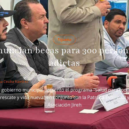
Tijuana
nuncian becas para 300 person
adictas
a Cecilia Ramírez
l gobierno municipal presentó el programa “Salud para todo
rescate y vida nueva” en conjunto con la Patrulla Espiritual 
Asociación Jireh