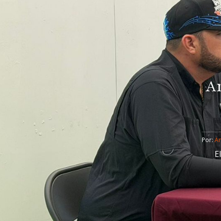
A
Por: 
An
E