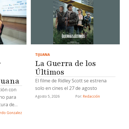
TIJUANA
La Guerra de los
r
Últimos
juana
El filme de Ridley Scott se estrena
solo en cines el 27 de agosto
ción con
rno para
Agosto 5, 2026
Por: 
Redacción
tura de
rdo Gonzalez