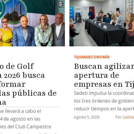
TIJUANA
ECONOMÍA
o de Golf
Buscan agiliza
2026 busca
apertura de
formar
empresas en Ti
las públicas de
Sedeti impulsa la coordina
na
los tres órdenes de gobie
reducir tiempos en la aper
se llevará a cabo el
nuevos negocios
Agosto 5, 2026
Por: 
Leona
4 de agosto en las
ones del Club Campestre