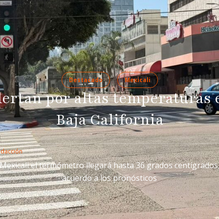
Destacado
Mexicali
lertan por altas temperaturas 
Baja California
edacción
Mexicali el termómetro llegará hasta 36 grados centígrados
acuerdo a los pronósticos