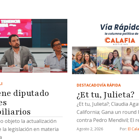
LI
DESTACADO
VÍA RÁPIDA
ene diputado
¿Et tu, Julieta?
es
¿Et tu, Julieta?; Claudia Ag
iliarios
California; Gana un round 
contra Pedro Mendivil; El r
 objeto la actualización
Lemuel, ternurita; y un So
e la legislación en materia
Agosto 2, 2026
Por: 
El Cal
pijamas
a