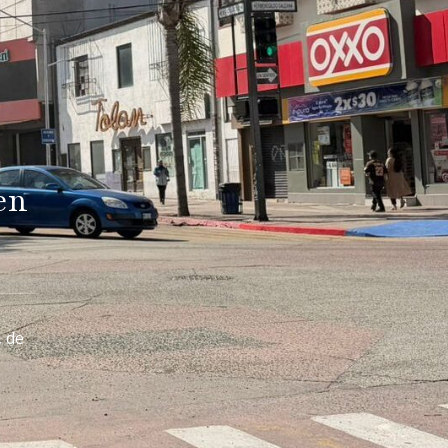
en
, de