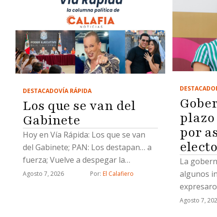
DESTACADO
DESTACADO
VÍA RÁPIDA
Gober
Los que se van del
plazo
Gabinete
por a
Hoy en Vía Rápida: Los que se van
elect
del Gabinete; PAN: Los destapan… a
fuerza; Vuelve a despegar la
La gobern
aviadora y el Socavón
algunos i
Agosto 7, 2026
Por: 
El Calafiero
expresaro
y otros pe
Agosto 7, 20
de la admi