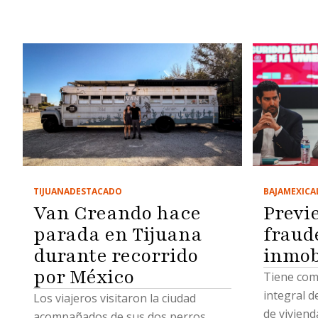
BAJA
MEXICA
TIJUANA
DESTACADO
Previ
Van Creando hace
fraud
parada en Tijuana
inmob
durante recorrido
por México
Tiene como
integral d
Los viajeros visitaron la ciudad
de viviend
acompañados de sus dos perros