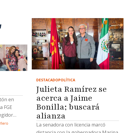
DESTACADO
POLÍTICA
Julieta Ramírez se
acerca a Jaime
atón en
Bonilla; buscará
la FGE
alianza
egidor
cavón en
afiero
La senadora con licencia marcó
distancia con la gobernadora Marina