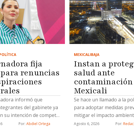
POLÍTICA
MEXICALI
BAJA
nadora fija
Instan a proteg
 para renuncias
salud ante
spiraciones
contaminación
orales
Mexicali
adora informó que
Se hace un llamado a la po
ntegrantes del gabinete ya
para adoptar medidas prev
n su intención de competir
mitigar el impacto ambient
rmanecerán hasta el final
26
Por: 
Abdiel Ortega
Agosto 6, 2026
Por: 
Redac
nistración