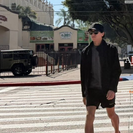
A
Por: 
R
En 