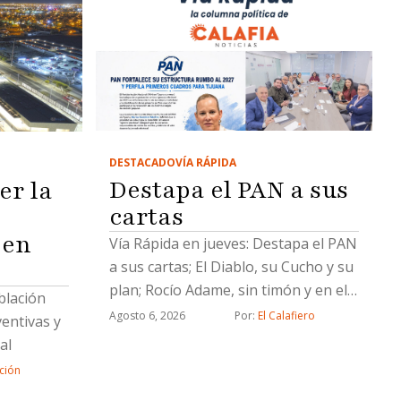
DESTACADO
VÍA RÁPIDA
Destapa el PAN a sus
er la
cartas
 en
Vía Rápida en jueves: Destapa el PAN
a sus cartas; El Diablo, su Cucho y su
plan; Rocío Adame, sin timón y en el
blación
delirio y un Socavón naranja de
Agosto 6, 2026
Por: 
El Calafiero
entivas y
Chicali
al
ción