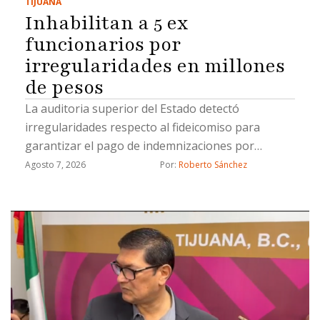
TIJUANA
Inhabilitan a 5 ex
funcionarios por
irregularidades en millones
de pesos
La auditoria superior del Estado detectó
irregularidades respecto al fideicomiso para
garantizar el pago de indemnizaciones por
fallecimiento a los causahabientes del personal
Agosto 7, 2026
Por: 
Roberto Sánchez
operativo de la Secretaría de Seguridad Pública
Municipal