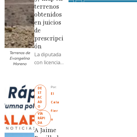
terrenos
obtenidos
en juicios
de
prescripci
ón
Terrenos de
La diputada
Evangelina
con licencia
Moreno
vendió dos
terrenos con
antecedente
Por: 
DE
ST
s de
El 
AC
prescripción
AD
Cala
O
positiva; uno
fier
VÍA 
fue
RÁPI
o
DA
revendido
A Jaime
329% por