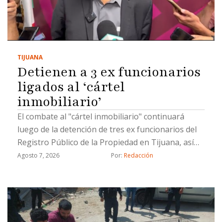
TIJUANA
Detienen a 3 ex funcionarios
ligados al ‘cártel
inmobiliario’
El combate al "cártel inmobiliario" continuará
luego de la detención de tres ex funcionarios del
Registro Público de la Propiedad en Tijuana, así
como un civil, por hacer cambios de propiedad de
Agosto 7, 2026
Por: 
Redacción
manera ilícita, informó el coordinador de Gabinete
de la Fiscalía General del Estado (FGE), Juan Carlos
Buenrostro.Los detenidos están involucrados en
cambios de propietarios que se registraron con
documentación apócrifa; uno de ellos ya fue