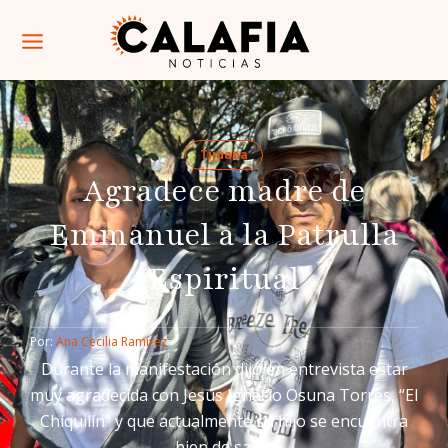
Tijuana
Agradece madre de
Emmanuel a la Patrulla
Espiritual
Por: 
Ana Cecilia Ramírez
Durante la manifestación dijo en entrevista estar
muy agradecida con Jesús Ignacio Osuna Torres, “El
Chiquilín” y que actualmente su hijo se encuentra
bien de salud