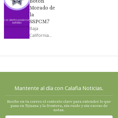
Botón
Morado de
la
SSPCM?
Baja
California
llega al
cierre de
2025 con
señales
mixtas en
sus
principales
Mantente al día con Calafia Noticias.
termómetro
s
Recibe en tu correo el contexto clave para entender lo que
económicos.
pasa en Tijuana y la frontera, sin ruido y sin exceso de
notas.