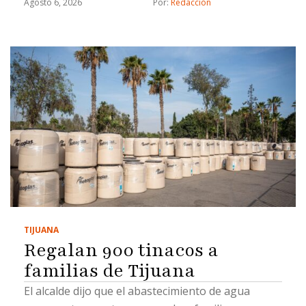
estratégicos
Agosto 6, 2026
Por: 
Redacción
TIJUANA
Regalan 900 tinacos a
familias de Tijuana
El alcalde dijo que el abastecimiento de agua